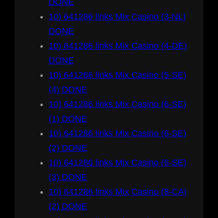
DONE
10) 641286 links Mix Casino (3-NL)
DONE
10) 641286 links Mix Casino (4-DE)
DONE
10) 641286 links Mix Casino (5-SE)
(4) DONE
10) 641286 links Mix Casino (6-SE)
(1) DONE
10) 641286 links Mix Casino (6-SE)
(2) DONE
10) 641286 links Mix Casino (6-SE)
(3) DONE
10) 641286 links Mix Casino (8-CA)
(2) DONE