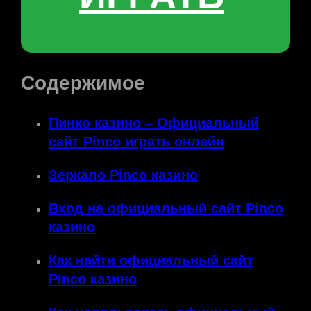
Содержимое
Пинко казино – Официальный
сайт Pinco играть онлайн
Зеркало Pinco казино
Вход на официальный сайт Pinco
казино
Как найти официальный сайт
Pinco казино