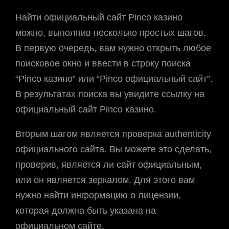
Найти официальный сайт Pinco казино
можно, выполнив несколько простых шагов.
В первую очередь, вам нужно открыть любое
поисковое окно и ввести в строку поиска
“Pinco казино” или “Pinco официальный сайт”.
В результатах поиска вы увидите ссылку на
официальный сайт Pinco казино.
Вторым шагом является проверка authenticity
официального сайта. Вы можете это сделать,
проверив, является ли сайт официальным,
или он является зеркалом. Для этого вам
нужно найти информацию о лицензии,
которая должна быть указана на
официальном сайте.