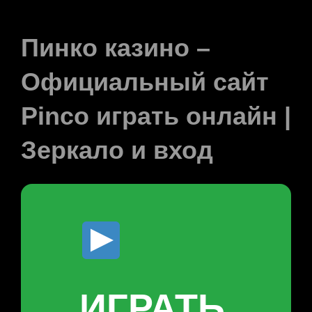
Пинко казино –
Официальный сайт
Pinco играть онлайн |
Зеркало и вход
ИГРАТЬ