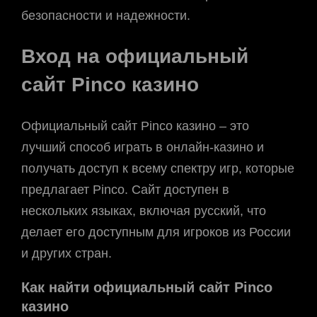
безопасности и надежности.
Вход на официальный
сайт Pinco казино
Официальный сайт Pinco казино – это
лучший способ играть в онлайн-казино и
получать доступ к всему спектру игр, которые
предлагает Pinco. Сайт доступен в
нескольких языках, включая русский, что
делает его доступным для игроков из России
и других стран.
Как найти официальный сайт Pinco
казино