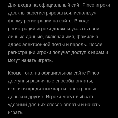
Для входа на официальный сайт Pinco игроки
должны зарегистрироваться, используя
форму регистрации на сайте. В ходе
регистрации игроки должны указать свои
личные данные, включая имя, фамилию,
адрес электронной почты и пароль. После
регистрации игроки получат доступ к играм и
могут начать играть.
Кроме того, на официальном сайте Pinco
доступны различные способы оплаты,
включая кредитные карты, электронные
деньги и другие. Игроки могут выбрать
удобный для них способ оплаты и начать
играть.