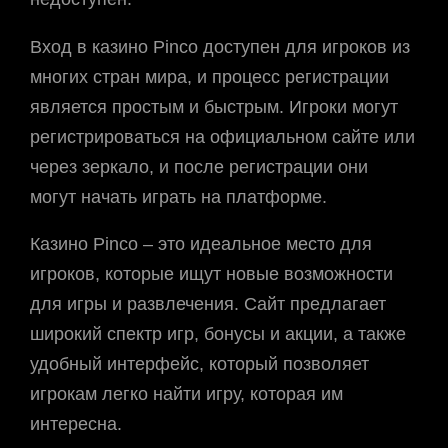
Вход в казино Pinco доступен для игроков из
многих стран мира, и процесс регистрации
является простым и быстрым. Игроки могут
регистрироваться на официальном сайте или
через зеркало, и после регистрации они
могут начать играть на платформе.
Казино Pinco – это идеальное место для
игроков, которые ищут новые возможности
для игры и развлечения. Сайт предлагает
широкий спектр игр, бонусы и акции, а также
удобный интерфейс, который позволяет
игрокам легко найти игру, которая им
интересна.