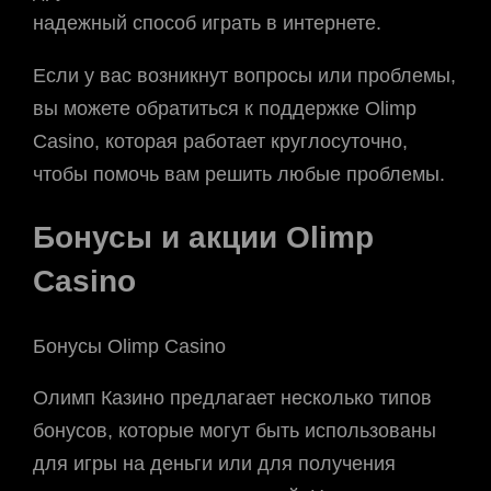
надежный способ играть в интернете.
Если у вас возникнут вопросы или проблемы,
вы можете обратиться к поддержке Olimp
Casino, которая работает круглосуточно,
чтобы помочь вам решить любые проблемы.
Бонусы и акции Olimp
Casino
Бонусы Olimp Casino
Олимп Казино предлагает несколько типов
бонусов, которые могут быть использованы
для игры на деньги или для получения