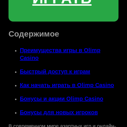
Содержимое
Преимущества игры в Olimp
Casino
Быстрый доступ к играм
Как начать играть в Olimp Casino
Бонусы и акции Olimp Casino
Бонусы для новых игроков
В современном мире азартных игр и онлайн-