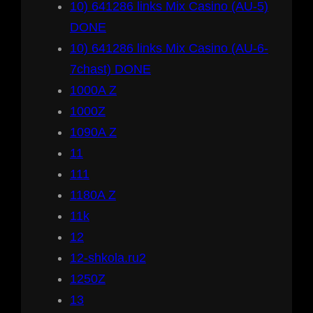
10) 641286 links Mix Casino (AU-5)
DONE
10) 641286 links Mix Casino (AU-6-
7chast) DONE
1000A Z
1000Z
1090A Z
11
111
1180A Z
11k
12
12-shkola.ru2
1250Z
13