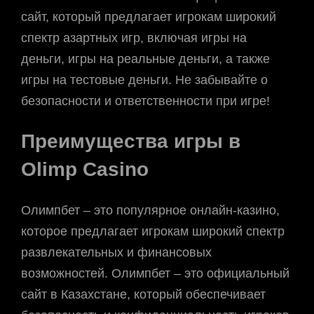
сайт, который предлагает игрокам широкий
спектр азартных игр, включая игры на
деньги, игры на реальные деньги, а также
игры на тестовые деньги. Не забывайте о
безопасности и ответственности при игре!
Преимущества игры в
Olimp Casino
Олимпбет – это популярное онлайн-казино,
которое предлагает игрокам широкий спектр
развлекательных и финансовых
возможностей. Олимпбет – это официальный
сайт в Казахстане, который обеспечивает