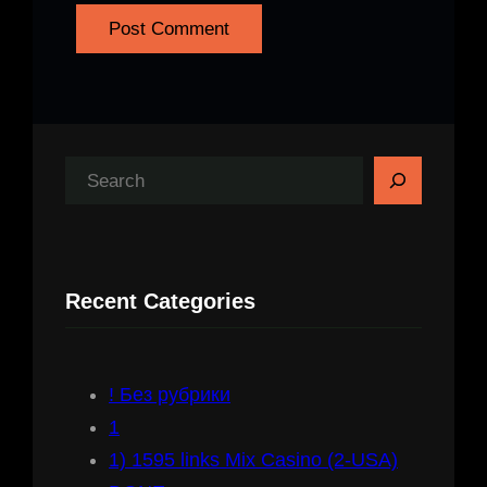
S
e
a
r
Recent Categories
c
h
! Без рубрики
1
1) 1595 links Mix Casino (2-USA)