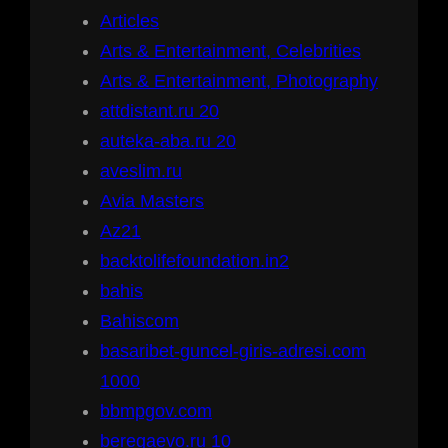
Articles
Arts & Entertainment, Celebrities
Arts & Entertainment, Photography
attdistant.ru 20
auteka-aba.ru 20
aveslim.ru
Avia Masters
Az21
backtolifefoundation.in2
bahis
Bahiscom
basaribet-guncel-giris-adresi.com
1000
bbmpgov.com
beregaevo.ru 10