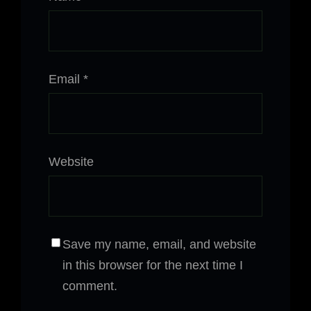
Email
*
Website
Save my name, email, and website
in this browser for the next time I
comment.