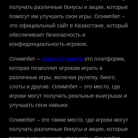
получать различные бонусы и акции, которые
помогут им улучшить свои игры. Олимпбет –
это официальный сайт в Казахстане, который
обеспечивает безопасность и
конфиденциальность игроков.
Олимпбет –
олимп кз казино
это платформа,
которая позволяет игрокам играть в
различные игры, включая рулетку, бинго,
слоты и другие. Олимпбет – это место, где
игроки могут получать реальные выигрыши и
улучшать свои навыки.
Олимпбет – это также место, где игроки могут
получать различные бонусы и акции, которые