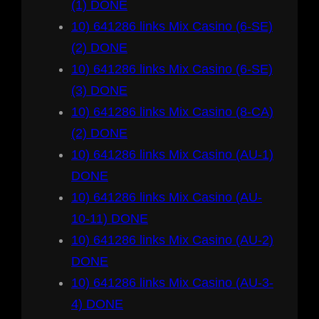
(1) DONE
10) 641286 links Mix Casino (6-SE)
(2) DONE
10) 641286 links Mix Casino (6-SE)
(3) DONE
10) 641286 links Mix Casino (8-CA)
(2) DONE
10) 641286 links Mix Casino (AU-1)
DONE
10) 641286 links Mix Casino (AU-
10-11) DONE
10) 641286 links Mix Casino (AU-2)
DONE
10) 641286 links Mix Casino (AU-3-
4) DONE