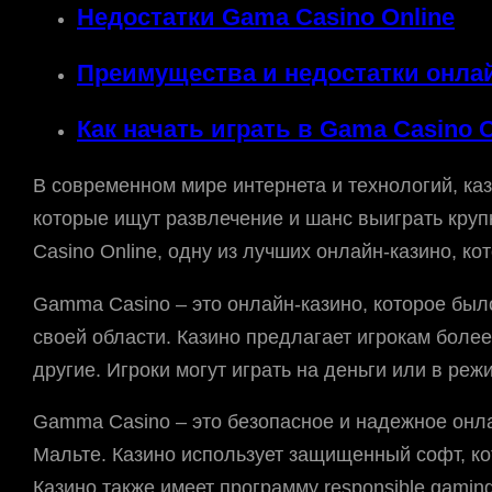
Недостатки Gama Casino Online
Преимущества и недостатки онла
Как начать играть в Gama Casino O
В современном мире интернета и технологий, ка
которые ищут развлечение и шанс выиграть кру
Casino Online, одну из лучших онлайн-казино, ко
Gamma Casino – это онлайн-казино, которое было
своей области. Казино предлагает игрокам более 
другие. Игроки могут играть на деньги или в реж
Gamma Casino – это безопасное и надежное онла
Мальте. Казино использует защищенный софт, ко
Казино также имеет программу responsible gamin