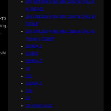
10) 641286 links Mix Casino (AU-3-
4) DONE
10) 641286 links Mix Casino (AU-5)
ктр
DONE
ing.
10) 641286 links Mix Casino (AU-6-
е
7chast) DONE
1000A Z
ным
1000Z
1090A Z
11
111
1180A Z
11k
12
12-shkola.ru2