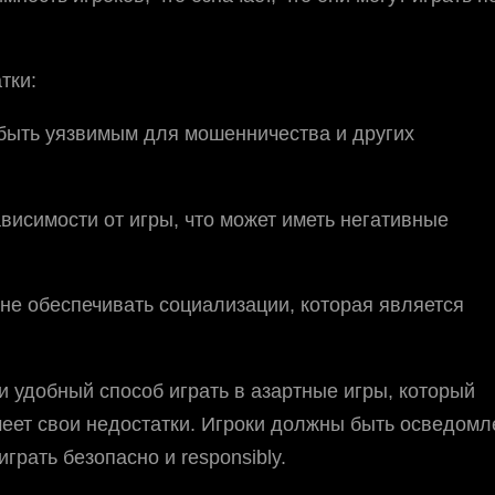
тки:
 быть уязвимым для мошенничества и других
висимости от игры, что может иметь негативные
не обеспечивать социализации, которая является
 удобный способ играть в азартные игры, который
меет свои недостатки. Игроки должны быть осведом
грать безопасно и responsibly.