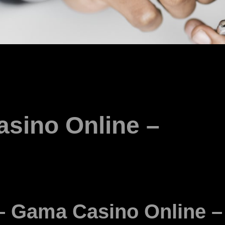
sino Online –
– Gama Casino Online –