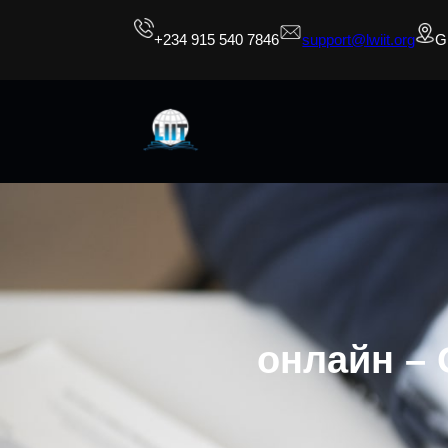
Skip
+234 915 540 7846
support@lwiit.org
G
to
content
онлайн – 