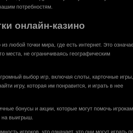
 вашим потребностям.
ки онлайн-казино
из любой точки мира, где есть интернет. Это означае
ого места, не ограничиваясь географическим
громный выбор игр, включая слоты, карточные игры
найти игру, которая им понравится, и играть в нее
ичные бонусы и акции, которые могут помочь игрокам
ы на выигрыш.
ность игроков, что означает, что они могут играть п