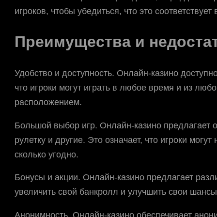
игроков, чтобы убедиться, что это соответствует
Преимущества и недостат
Удобство и доступность. Онлайн-казино доступно 
что игроки могут играть в любое время и из люб
расположением.
Большой выбор игр. Онлайн-казино предлагает о
рулетку и другие. Это означает, что игроки могут 
сколько угодно.
Бонусы и акции. Онлайн-казино предлагает разл
увеличить свой банкролл и улучшить свои шанс
Анонимность. Онлайн-казино обеспечивает аноним