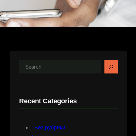
S
e
a
r
Recent Categories
c
h
! Без рубрики