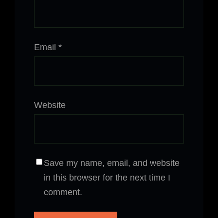
Email
*
Website
Save my name, email, and website
in this browser for the next time I
comment.