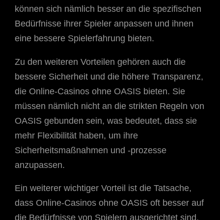
können sich nämlich besser an die spezifischen
Bedürfnisse ihrer Spieler anpassen und ihnen
eine bessere Spielerfahrung bieten.
Zu den weiteren Vorteilen gehören auch die
bessere Sicherheit und die höhere Transparenz,
die Online-Casinos ohne OASIS bieten. Sie
müssen nämlich nicht an die strikten Regeln von
OASIS gebunden sein, was bedeutet, dass sie
mehr Flexibilität haben, um ihre
Sicherheitsmaßnahmen und -prozesse
anzupassen.
Ein weiterer wichtiger Vorteil ist die Tatsache,
dass Online-Casinos ohne OASIS oft besser auf
die Bedürfnisse von Spielern ausgerichtet sind,