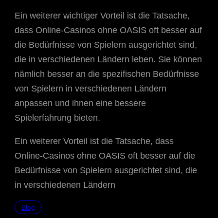
Ein weiterer wichtiger Vorteil ist die Tatsache,
dass Online-Casinos ohne OASIS oft besser auf
die Bedürfnisse von Spielern ausgerichtet sind,
die in verschiedenen Ländern leben. Sie können
nämlich besser an die spezifischen Bedürfnisse
von Spielern in verschiedenen Ländern
anpassen und ihnen eine bessere
Spielerfahrung bieten.
Ein weiterer Vorteil ist die Tatsache, dass
Online-Casinos ohne OASIS oft besser auf die
Bedürfnisse von Spielern ausgerichtet sind, die
in verschiedenen Ländern
Blog