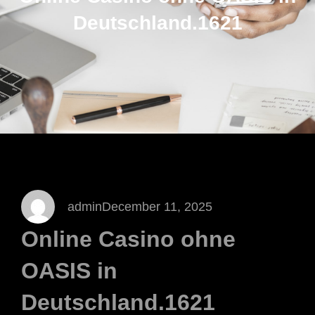
Deutschland.1621
admin
December 11, 2025
Online Casino ohne
OASIS in
Deutschland.1621