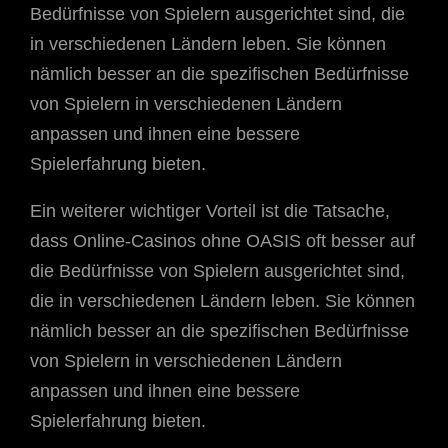
Bedürfnisse von Spielern ausgerichtet sind, die
in verschiedenen Ländern leben. Sie können
nämlich besser an die spezifischen Bedürfnisse
von Spielern in verschiedenen Ländern
anpassen und ihnen eine bessere
Spielerfahrung bieten.
Ein weiterer wichtiger Vorteil ist die Tatsache,
dass Online-Casinos ohne OASIS oft besser auf
die Bedürfnisse von Spielern ausgerichtet sind,
die in verschiedenen Ländern leben. Sie können
nämlich besser an die spezifischen Bedürfnisse
von Spielern in verschiedenen Ländern
anpassen und ihnen eine bessere
Spielerfahrung bieten.