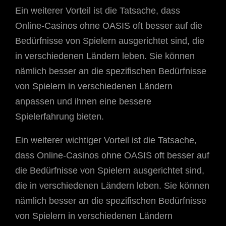
Ein weiterer Vorteil ist die Tatsache, dass
Online-Casinos ohne OASIS oft besser auf die
Bedürfnisse von Spielern ausgerichtet sind, die
in verschiedenen Ländern leben. Sie können
nämlich besser an die spezifischen Bedürfnisse
von Spielern in verschiedenen Ländern
anpassen und ihnen eine bessere
Spielerfahrung bieten.
Ein weiterer wichtiger Vorteil ist die Tatsache,
dass Online-Casinos ohne OASIS oft besser auf
die Bedürfnisse von Spielern ausgerichtet sind,
die in verschiedenen Ländern leben. Sie können
nämlich besser an die spezifischen Bedürfnisse
von Spielern in verschiedenen Ländern