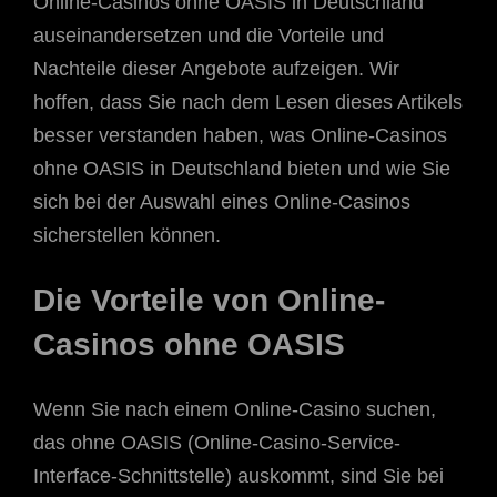
Online-Casinos ohne OASIS in Deutschland
auseinandersetzen und die Vorteile und
Nachteile dieser Angebote aufzeigen. Wir
hoffen, dass Sie nach dem Lesen dieses Artikels
besser verstanden haben, was Online-Casinos
ohne OASIS in Deutschland bieten und wie Sie
sich bei der Auswahl eines Online-Casinos
sicherstellen können.
Die Vorteile von Online-
Casinos ohne OASIS
Wenn Sie nach einem Online-Casino suchen,
das ohne OASIS (Online-Casino-Service-
Interface-Schnittstelle) auskommt, sind Sie bei