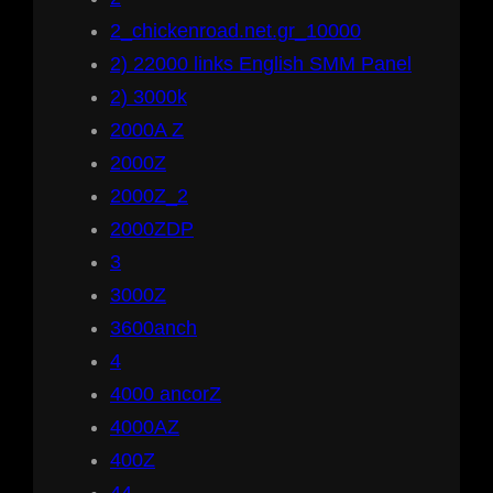
2_chickenroad.net.gr_10000
2) 22000 links English SMM Panel
2) 3000k
2000A Z
2000Z
2000Z_2
2000ZDP
3
3000Z
3600anch
4
4000 ancorZ
4000AZ
400Z