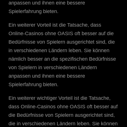
anpassen und ihnen eine bessere
Spielerfahrung bieten.
Ein weiterer Vorteil ist die Tatsache, dass
Online-Casinos ohne OASIS oft besser auf die
Bedürfnisse von Spielern ausgerichtet sind, die
in verschiedenen Ländern leben. Sie können
nämlich besser an die spezifischen Bedürfnisse
von Spielern in verschiedenen Ländern
anpassen und ihnen eine bessere
Spielerfahrung bieten.
Ein weiterer wichtiger Vorteil ist die Tatsache,
dass Online-Casinos ohne OASIS oft besser auf
die Bedürfnisse von Spielern ausgerichtet sind,
die in verschiedenen Ländern leben. Sie können