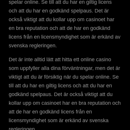
spelar online. Se till att du har en giltig licens
och att du har en godkänd spelpaus. Det är
också viktigt att du kollar upp om casinoet har
en bra reputation och att de har en godkänd
licens från en licensmyndighet som är erkänd av
svenska regleringen.
Det är inte alltid lätt att hitta ett online casino
som uppfyller alla dina förväntningar, men det är
viktigt att du är försiktig när du spelar online. Se
till att du har en giltig licens och att du har en
godkänd spelpaus. Det är också viktigt att du
kollar upp om casinoet har en bra reputation och
att de har en godkänd licens från en
licensmyndighet som är erkänd av svenska
regleringen.