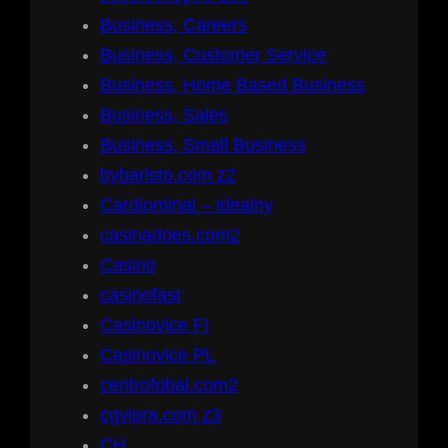
Business, Careers
Business, Customer Service
Business, Home Based Business
Business, Sales
Business, Small Business
bybaristo.com z2
Cardiominal – idealny
casinadoes.com2
Casino
casinofast
Casinovice FI
Casinovice PL
centrofobal.com2
cgvipra.com z3
CH