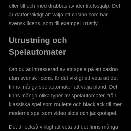
eller till och med drabbas av identitetsstjälp. Det
är därför viktigt att välja ett casino som har
svensk licens, som till exempel Trustly.
Utrustning och
Spelautomater
Om du är intresserad av att spela på ett casino
utan svensk licens, är det viktigt att veta att det
finns många spelautomater att välja bland. Det
finns många olika typer av spelautomater, från
klassiska spel som roulette och blackjack till mer
moderna spel som video slots och jackpotspel.
Det är också viktigt att veta att det finns många