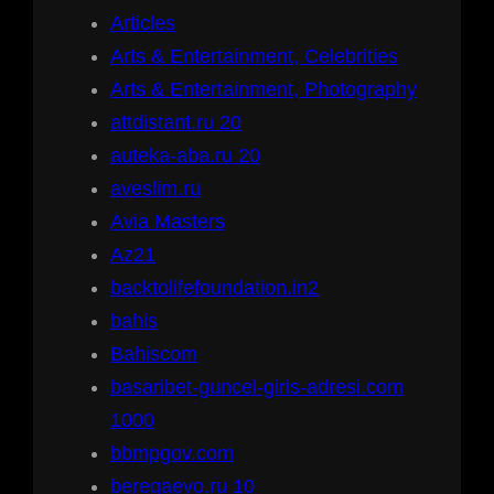
Articles
Arts & Entertainment, Celebrities
Arts & Entertainment, Photography
attdistant.ru 20
auteka-aba.ru 20
aveslim.ru
Avia Masters
Az21
backtolifefoundation.in2
bahis
Bahiscom
basaribet-guncel-giris-adresi.com
1000
bbmpgov.com
beregaevo.ru 10