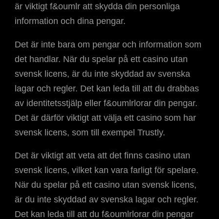
är viktigt f&oumlr att skydda din personliga
information och dina pengar.
Det är inte bara om pengar och information som
det handlar. När du spelar på ett casino utan
svensk licens, är du inte skyddad av svenska
lagar och regler. Det kan leda till att du drabbas
av identitetsstjälp eller f&oumlrlorar din pengar.
Det är därför viktigt att välja ett casino som har
svensk licens, som till exempel Trustly.
Det är viktigt att veta att det finns casino utan
svensk licens, vilket kan vara farligt för spelare.
När du spelar på ett casino utan svensk licens,
är du inte skyddad av svenska lagar och regler.
Det kan leda till att du f&oumlrlorar din pengar