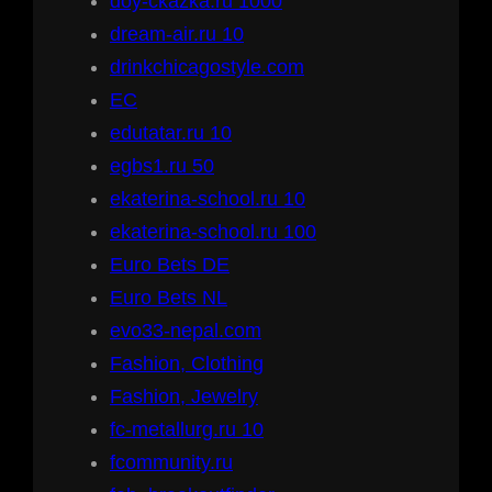
doy-ckazka.ru 1000
dream-air.ru 10
drinkchicagostyle.com
EC
edutatar.ru 10
egbs1.ru 50
ekaterina-school.ru 10
ekaterina-school.ru 100
Euro Bets DE
Euro Bets NL
evo33-nepal.com
Fashion, Clothing
Fashion, Jewelry
fc-metallurg.ru 10
fcommunity.ru