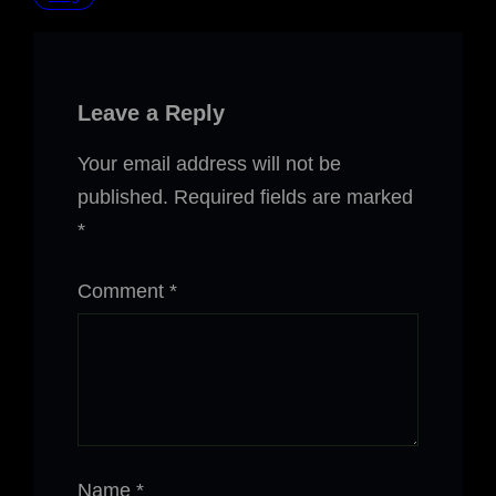
Leave a Reply
Your email address will not be
published.
Required fields are marked
*
Comment
*
Name
*