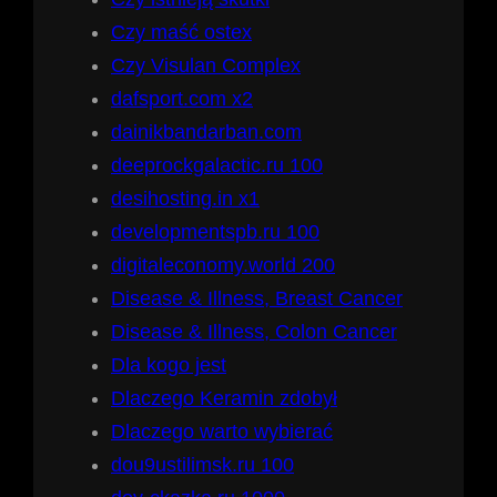
Czy maść ostex
Czy Visulan Complex
dafsport.com x2
dainikbandarban.com
deeprockgalactic.ru 100
desihosting.in x1
developmentspb.ru 100
digitaleconomy.world 200
Disease & Illness, Breast Cancer
Disease & Illness, Colon Cancer
Dla kogo jest
Dlaczego Keramin zdobył
Dlaczego warto wybierać
dou9ustilimsk.ru 100