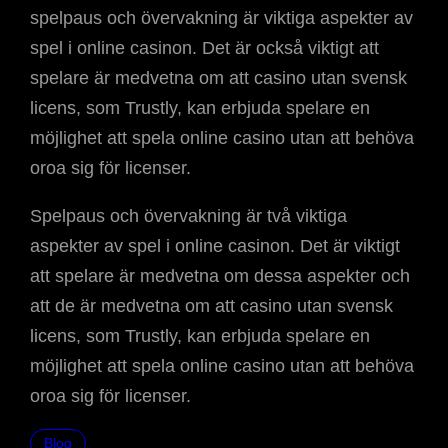
spelpaus och övervakning är viktiga aspekter av
spel i online casinon. Det är också viktigt att
spelare är medvetna om att casino utan svensk
licens, som Trustly, kan erbjuda spelare en
möjlighet att spela online casino utan att behöva
oroa sig för licenser.
Spelpaus och övervakning är två viktiga
aspekter av spel i online casinon. Det är viktigt
att spelare är medvetna om dessa aspekter och
att de är medvetna om att casino utan svensk
licens, som Trustly, kan erbjuda spelare en
möjlighet att spela online casino utan att behöva
oroa sig för licenser.
Blog