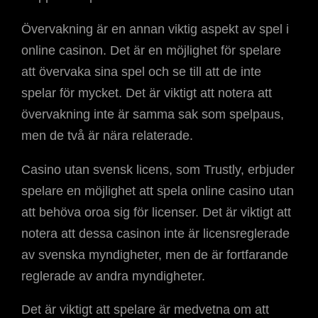
Övervakning är en annan viktig aspekt av spel i
online casinon. Det är en möjlighet för spelare
att övervaka sina spel och se till att de inte
spelar för mycket. Det är viktigt att notera att
övervakning inte är samma sak som spelpaus,
men de två är nära relaterade.
Casino utan svensk licens, som Trustly, erbjuder
spelare en möjlighet att spela online casino utan
att behöva oroa sig för licenser. Det är viktigt att
notera att dessa casinon inte är licensreglerade
av svenska myndigheter, men de är fortfarande
reglerade av andra myndigheter.
Det är viktigt att spelare är medvetna om att