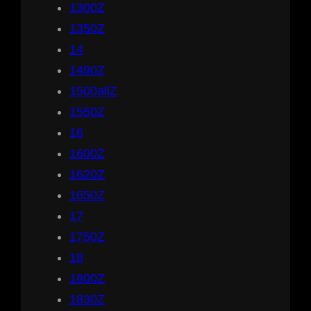
1300Z
1350Z
14
1490Z
1500allZ
1550Z
16
1600Z
1620Z
1650Z
17
1750Z
18
1800Z
1830Z