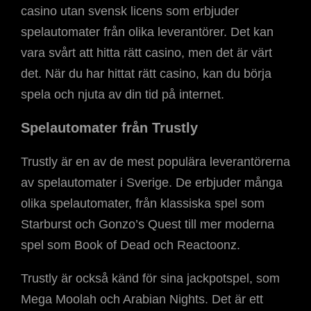
casino utan svensk licens som erbjuder
spelautomater från olika leverantörer. Det kan
vara svårt att hitta rätt casino, men det är värt
det. När du har hittat rätt casino, kan du börja
spela och njuta av din tid på internet.
Spelautomater från Trustly
Trustly är en av de mest populära leverantörerna
av spelautomater i Sverige. De erbjuder många
olika spelautomater, från klassiska spel som
Starburst och Gonzo’s Quest till mer moderna
spel som Book of Dead och Reactoonz.
Trustly är också känd för sina jackpotspel, som
Mega Moolah och Arabian Nights. Det är ett