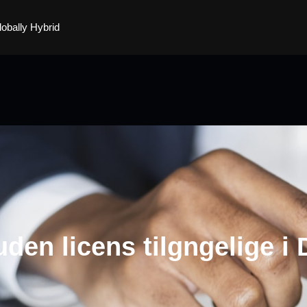
lobally Hybrid
uden licens tilgngelige i