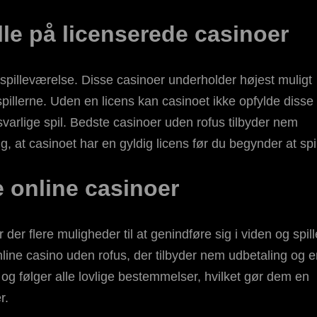
ille på licenserede casinoer
 spilleværelse. Disse casinoer underholder højest muligt
 spillerne. Uden en licens kan casinoet ikke opfylde disse
svarlige spil. Bedste casinoer uden rofus tilbyder nem
g, at casinoet har en gyldig licens før du begynder at spil
e online casinoer
der flere muligheder til at genindføre sig i viden og spill
nline casino uden rofus, der tilbyder nem udbetaling og 
 og følger alle lovlige bestemmelser, hvilket gør dem en
r.