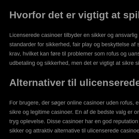
Hvorfor det er vigtigt at sp
Licenserede casinoer tilbyder en sikker og ansvarlig
standarder for sikkerhed, fair play og beskyttelse af
krav, hvilket kan føre til problemer som rofus og uan
udbetaling og sikkerhed, men det er vigtigt at sikre si
Alternativer til ulicensered
For brugere, der søger online casinoer uden rofus, er 
sikre og legitime casinoer. En af de bedste valg er o
tryg oplevelse. Disse casinoer har en god reputation
sikker og attraktiv alternative til ulicenserede casinoe