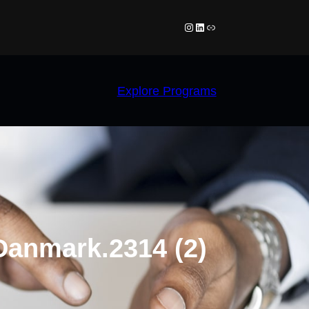
Instagram
LinkedIn
Link
Explore Programs
 Danmark.2314 (2)