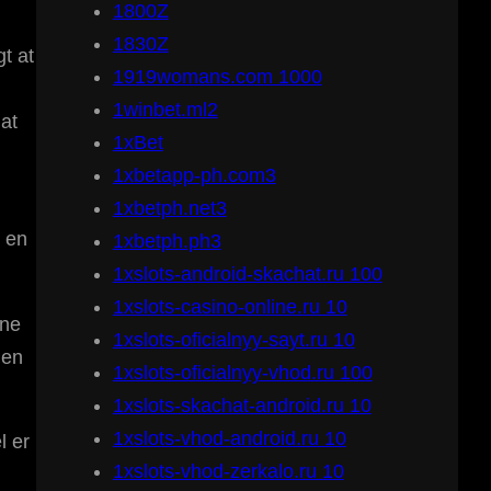
1800Z
1830Z
t at
1919womans.com 1000
1winbet.ml2
at
1xBet
1xbetapp-ph.com3
1xbetph.net3
r en
1xbetph.ph3
1xslots-android-skachat.ru 100
1xslots-casino-online.ru 10
rne
1xslots-oficialnyy-sayt.ru 10
 en
1xslots-oficialnyy-vhod.ru 100
1xslots-skachat-android.ru 10
1xslots-vhod-android.ru 10
l er
1xslots-vhod-zerkalo.ru 10