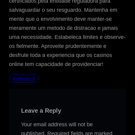
certificados pela entidade reguladora para
salvaguardar o seu resguardo. Mantenha em
mente que o envolvimento deve manter-se
meramente um metodo de distracao e jamais
uma necessidade. Estabeleca limites e observe-
os fielmente. Aproveite prudentemente e
desfrute toda a experiencia que os casinos
online tem capacidade de providenciar!
melhores-2
Leave a Reply
Your email address will not be
published.
Required fields are marked