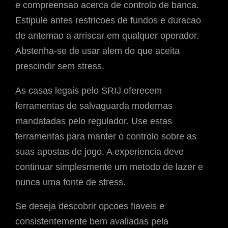
e compreensao acerca de controlo de banca.
Estipule antes restricoes de fundos e duracao
de antemao a arriscar em qualquer operador.
Abstenha-se de usar alem do que aceita
prescindir sem stress.
As casas legais pelo SRIJ oferecem
ferramentas de salvaguarda modernas
mandatadas pelo regulador. Use estas
ferramentas para manter o controlo sobre as
suas apostas de jogo. A experiencia deve
continuar simplesmente um metodo de lazer e
nunca uma fonte de stress.
Se deseja descobrir opcoes fiaveis e
consistentemente bem avaliadas pela