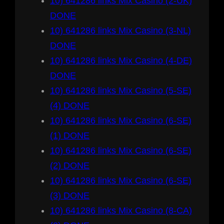
10) 641286 links Mix Casino (2-UK)
DONE
10) 641286 links Mix Casino (3-NL)
DONE
10) 641286 links Mix Casino (4-DE)
DONE
10) 641286 links Mix Casino (5-SE)
(4) DONE
10) 641286 links Mix Casino (6-SE)
(1) DONE
10) 641286 links Mix Casino (6-SE)
(2) DONE
10) 641286 links Mix Casino (6-SE)
(3) DONE
10) 641286 links Mix Casino (8-CA)