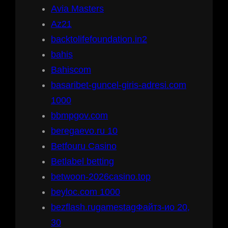
Avia Masters
Az21
backtolifefoundation.in2
bahis
Bahiscom
basaribet-guncel-giris-adresi.com
1000
bbmpgov.com
beregaevo.ru 10
Betfouru Casino
Betlabel betting
betwoon-2026casino.top
beyloc.com 1000
bezflash.rugamestagФайтз-ио 20,
30