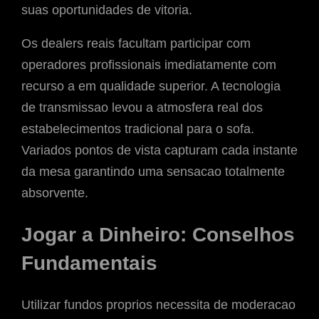
suas oportunidades de vitoria.
Os dealers reais facultam participar com
operadores profissionais imediatamente com
recurso a em qualidade superior. A tecnologia
de transmissao levou a atmosfera real dos
estabelecimentos tradicional para o sofa.
Variados pontos de vista capturam cada instante
da mesa garantindo uma sensacao totalmente
absorvente.
Jogar a Dinheiro: Conselhos
Fundamentais
Utilizar fundos proprios necessita de moderacao