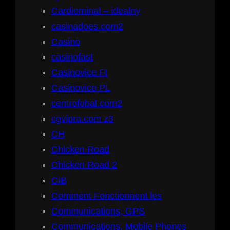
Cardiominal – idealny
casinadoes.com2
Casino
casinofast
Casinovice FI
Casinovice PL
centrofobal.com2
cgvipra.com z3
CH
Chicken Road
Chicken Road 2
CIB
Comment Fonctionnent les
Communications, GPS
Communications, Mobile Phones