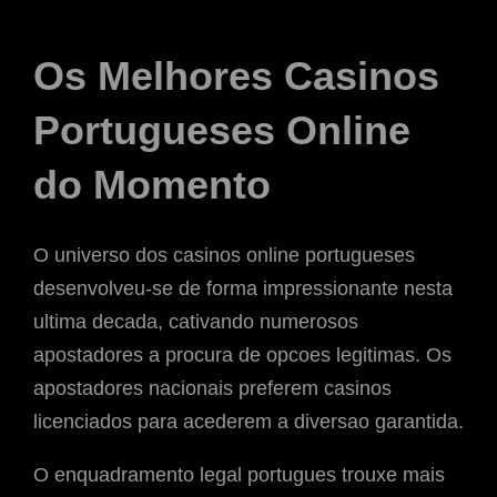
Os Melhores Casinos
Portugueses Online
do Momento
O universo dos casinos online portugueses
desenvolveu-se de forma impressionante nesta
ultima decada, cativando numerosos
apostadores a procura de opcoes legitimas. Os
apostadores nacionais preferem casinos
licenciados para acederem a diversao garantida.
O enquadramento legal portugues trouxe mais