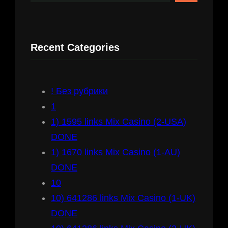
e
a
r
Recent Categories
c
h
! Без рубрики
1
1) 1595 links Mix Casino (2-USA)
DONE
1) 1670 links Mix Casino (1-AU)
DONE
10
10) 641286 links Mix Casino (1-UK)
DONE