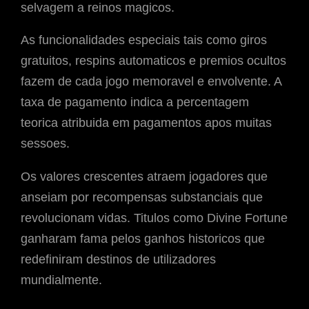
selvagem a reinos magicos.
As funcionalidades especiais tais como giros
gratuitos, respins automaticos e premios ocultos
fazem de cada jogo memoravel e envolvente. A
taxa de pagamento indica a percentagem
teorica atribuida em pagamentos apos muitas
sessoes.
Os valores crescentes atraem jogadores que
anseiam por recompensas substanciais que
revolucionam vidas. Titulos como Divine Fortune
ganharam fama pelos ganhos historicos que
redefiniram destinos de utilizadores
mundialmente.