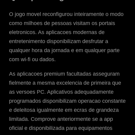
O jogo movel reconfigurou inteiramente o modo
como milhoes de pessoas visitam os portais
eletronicos. As aplicacoes modernas de
entretenimento disponibilizam desfrutar a
qualquer hora da jornada e em qualquer parte
com wi-fi ou dados.
As aplicacoes premium facultadas asseguram
fielmente a mesma excelencia de primeira que
as versoes PC. Aplicativos adequadamente
programados disponibilizam operacao constante
e deleitosa igualmente em ecras de grandeza
limitada. Comprove anteriormente se a app
oficial e disponibilizada para equipamentos