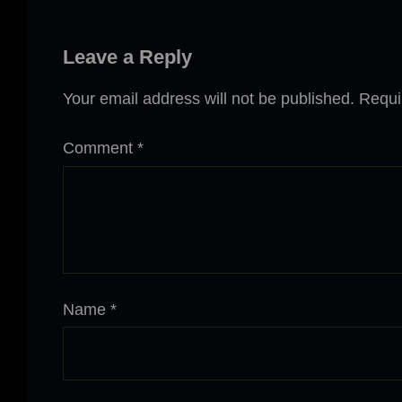
Leave a Reply
Your email address will not be published.
Requi
Comment
*
Name
*