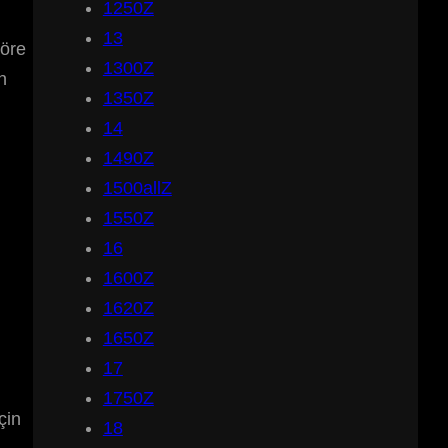
1250Z
13
göre
1300Z
n
1350Z
14
1490Z
1500allZ
1550Z
16
1600Z
1620Z
1650Z
17
1750Z
çin
18