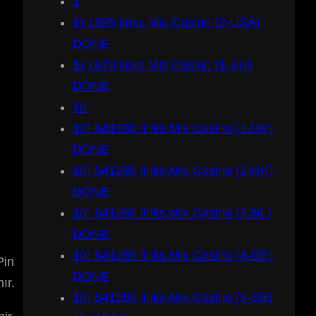
1
1) 1595 links Mix Casino (2-USA)
DONE
1) 1670 links Mix Casino (1-AU)
DONE
10
10) 641286 links Mix Casino (1-UK)
DONE
10) 641286 links Mix Casino (2-UK)
DONE
10) 641286 links Mix Casino (3-NL)
DONE
10) 641286 links Mix Casino (4-DE)
Pin
DONE
ır.
10) 641286 links Mix Casino (5-SE)