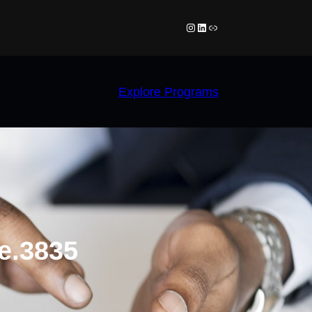
Instagram
LinkedIn
Link
Explore Programs
ye.3835