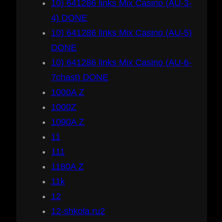
10) 641286 links Mix Casino (AU-3-
4) DONE
10) 641286 links Mix Casino (AU-5)
DONE
10) 641286 links Mix Casino (AU-6-
7chast) DONE
1000A Z
1000Z
1090A Z
11
111
1180A Z
11k
12
12-shkola.ru2