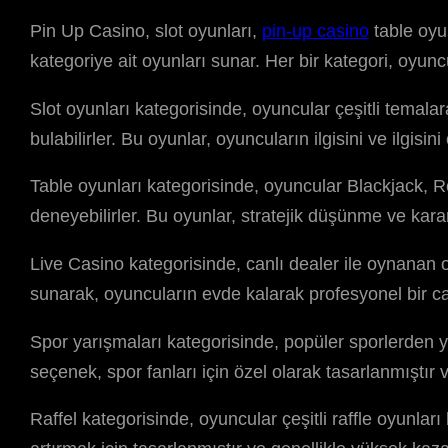
Pin Up Casino, slot oyunları,
pin-up casino
table oyun
kategoriye ait oyunları sunar. Her bir kategori, oyuncu
Slot oyunları kategorisinde, oyuncular çeşitli temalar
bulabilirler. Bu oyunlar, oyuncuların ilgisini ve ilgisin
Table oyunları kategorisinde, oyuncular Blackjack, R
deneyebilirler. Bu oyunlar, stratejik düşünme ve kara
Live Casino kategorisinde, canlı dealer ile oynanan 
sunarak, oyuncuların evde kalarak profesyonel bir ca
Spor yarışmaları kategorisinde, popüler sporlerden 
seçenek, spor fanları için özel olarak tasarlanmıştır ve
Raffel kategorisinde, oyuncular çeşitli raffle oyunlar