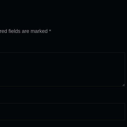
red fields are marked
*