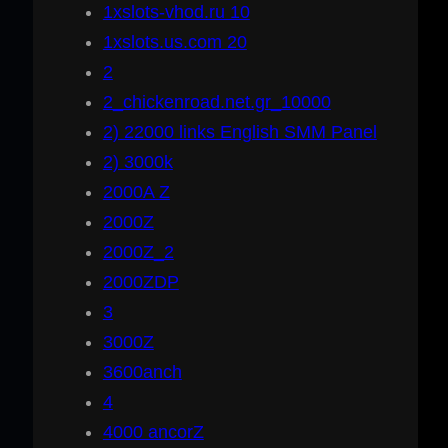
1xslots-vhod.ru 10
1xslots.us.com 20
2
2_chickenroad.net.gr_10000
2) 22000 links English SMM Panel
2) 3000k
2000A Z
2000Z
2000Z_2
2000ZDP
3
3000Z
3600anch
4
4000 ancorZ