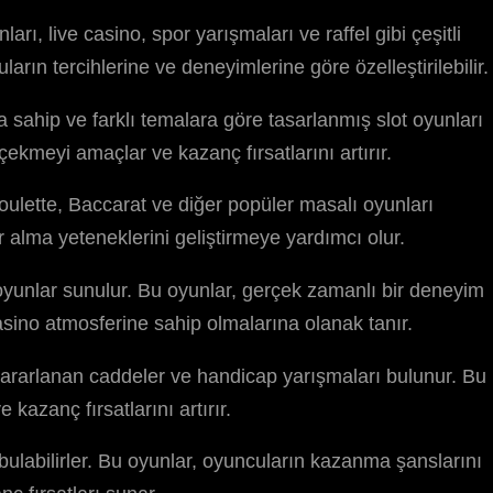
ları, live casino, spor yarışmaları ve raffel gibi çeşitli
ların tercihlerine ve deneyimlerine göre özelleştirilebilir.
a sahip ve farklı temalara göre tasarlanmış slot oyunları
i çekmeyi amaçlar ve kazanç fırsatlarını artırır.
oulette, Baccarat ve diğer popüler masalı oyunları
r alma yeteneklerini geliştirmeye yardımcı olur.
oyunlar sunulur. Bu oyunlar, gerçek zamanlı bir deneyim
sino atmosferine sahip olmalarına olanak tanır.
yararlanan caddeler ve handicap yarışmaları bulunur. Bu
 kazanç fırsatlarını artırır.
ı bulabilirler. Bu oyunlar, oyuncuların kazanma şanslarını