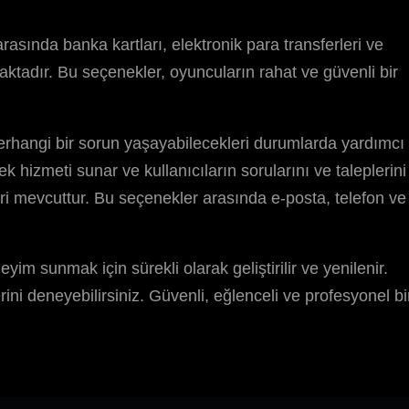
sında banka kartları, elektronik para transferleri ve
tadır. Bu seçenekler, oyuncuların rahat ve güvenli bir
erhangi bir sorun yaşayabilecekleri durumlarda yardımcı
 hizmeti sunar ve kullanıcıların sorularını ve taleplerini
kleri mevcuttur. Bu seçenekler arasında e-posta, telefon ve
im sunmak için sürekli olarak geliştirilir ve yenilenir.
i deneyebilirsiniz. Güvenli, eğlenceli ve profesyonel bi