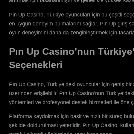
artırmak için tasarlanmıştır ve genellikle yüksek kaza
Pin Up Casino, Türkiye oyuncuları için bu çeşitli seçe
en uygun deneyim bulmalarını sağlar. Pin Up giriş sa
oyun deneyimini daha da zenginleştirmek için tasarla
Pın Up Casino’nun Türkiye’d
Seçenekleri
Pın Up Casino, Türkiye’deki oyuncular için geniş bi
üzerinden erişilebilir. Pın Up Casino’nun Türkiye’deki 
yöntemleri ve profesyonel destek hizmetleri ile öne 
Platforma kaydolmak için basit ve hızlı bir süreç bulu
şekilde doldurulması yeterlidir. Pın Up Casino, kullan