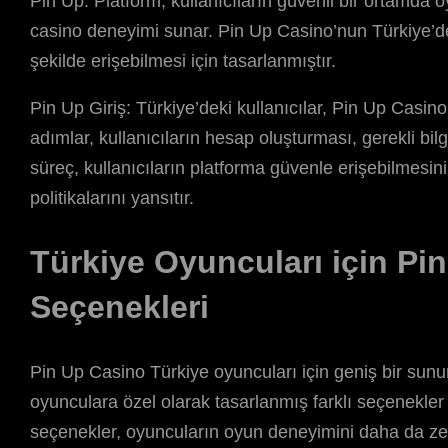
Pin Up: Platform, kullanıcıların güvenli bir ortamda 
casino deneyimi sunar. Pin Up Casino’nun Türkiye’deki 
şekilde erişebilmesi için tasarlanmıştır.
Pin Up Giriş: Türkiye’deki kullanıcılar, Pin Up Casino’
adımlar, kullanıcıların hesap oluşturması, gerekli bil
süreç, kullanıcıların platforma güvenle erişebilmesin
politikalarını yansıtır.
Türkiye Oyuncuları için Pi
Seçenekleri
Pin Up Casino Türkiye oyuncuları için geniş bir sunu
oyunculara özel olarak tasarlanmış farklı seçenekler 
seçenekler, oyuncuların oyun deneyimini daha da zeng