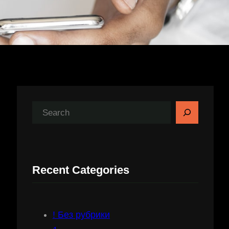
S
e
a
r
Recent Categories
c
h
! Без рубрики