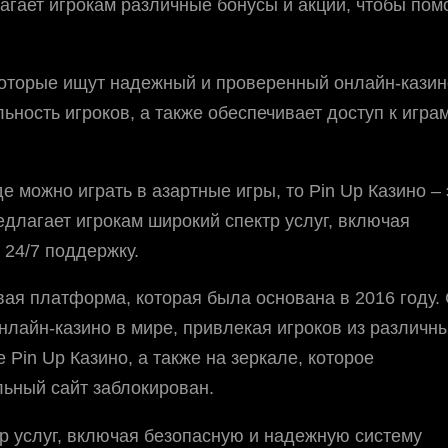
лагает игрокам различные бонусы и акции, чтобы пом
 которые ищут надежный и проверенный онлайн-казин
ность игроков, а также обеспечивает доступ к играм
е можно играть в азартные игры, то Pin Up Казино – 
длагает игрокам широкий спектр услуг, включая
 24/7 поддержку.
вая платформа, которая была основана в 2016 году.
нлайн-казино в мире, привлекая игроков из различн
 Pin Up Казино, а также на зеркале, которое
льный сайт заблокирован.
тр услуг, включая безопасную и надежную систему