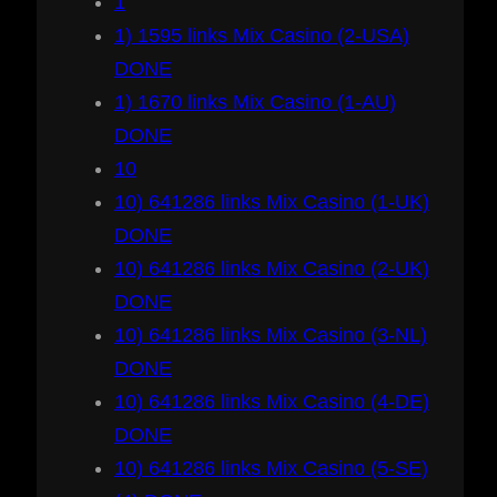
1
1) 1595 links Mix Casino (2-USA)
DONE
1) 1670 links Mix Casino (1-AU)
DONE
10
10) 641286 links Mix Casino (1-UK)
DONE
10) 641286 links Mix Casino (2-UK)
DONE
10) 641286 links Mix Casino (3-NL)
DONE
10) 641286 links Mix Casino (4-DE)
DONE
10) 641286 links Mix Casino (5-SE)