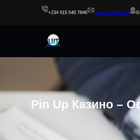
Skip
+234 915 540 7846
support@lwiit.org
G
to
content
Pin Up Казино – 