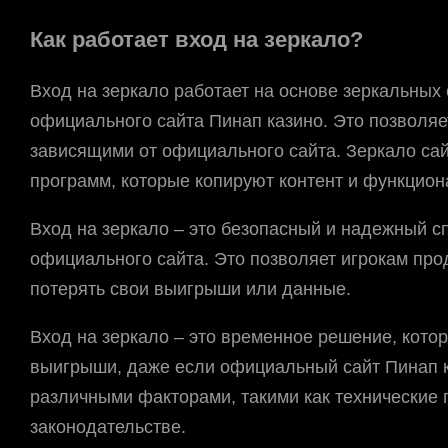
Как работает вход на зеркало?
Вход на зеркало работает на основе зеркальных
официального сайта Пинап казино. Это позволяе
зависящими от официального сайта. Зеркало са
программ, которые копируют контент и функцион
Вход на зеркало – это безопасный и надежный сп
официального сайта. Это позволяет игрокам про
потерять свои выигрыши или данные.
Вход на зеркало – это временное решение, котор
выигрыши, даже если официальный сайт Пинап к
различными факторами, такими как технические
законодательстве.