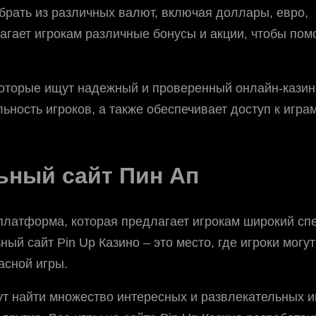
ыбрать из различных валют, включая доллары, евро,
лагает игрокам различные бонусы и акции, чтобы пом
 которые ищут надежный и проверенный онлайн-казин
ность игроков, а также обеспечивает доступ к играм
ьный сайт Пин Ап
 платформа, которая предлагает игрокам широкий сп
й сайт Pin Up Казино – это место, где игроки могут
асной игры.
ут найти множество интересных и развлекательных и