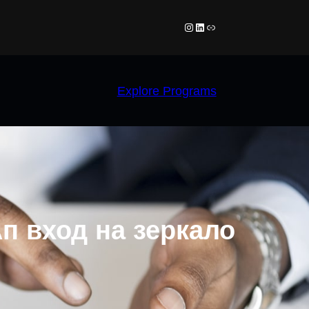
Instagram
LinkedIn
Link
Explore Programs
п вход на зеркало