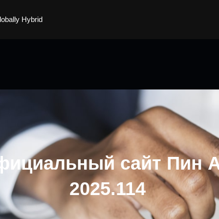
lobally Hybrid
Официальный сайт Пин А
2025.114