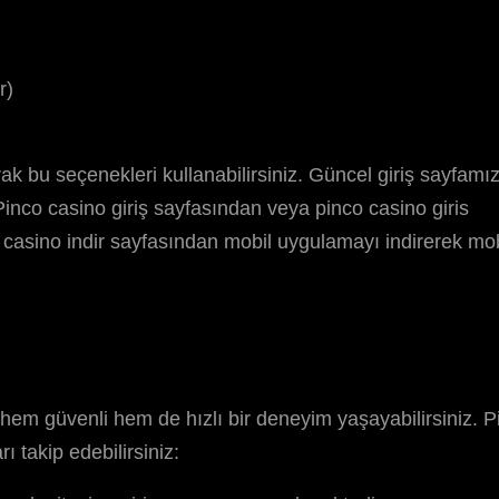
r)
ak bu seçenekleri kullanabilirsiniz. Güncel giriş sayfamı
Pinco casino giriş sayfasından veya pinco casino giris
o casino indir sayfasından mobil uygulamayı indirerek mob
m güvenli hem de hızlı bir deneyim yaşayabilirsiniz. P
 takip edebilirsiniz: