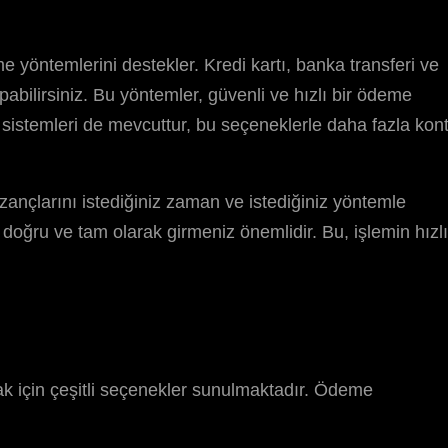
e yöntemlerini destekler. Kredi kartı, banka transferi ve
pabilirsiniz. Bu yöntemler, güvenli ve hızlı bir ödeme
sistemleri de mevcuttur, bu seçeneklerle daha fazla kont
zançlarını istediğiniz zaman ve istediğiniz yöntemle
ri doğru ve tam olarak girmeniz önemlidir. Bu, işlemin hızl
k için çeşitli seçenekler sunulmaktadır. Ödeme