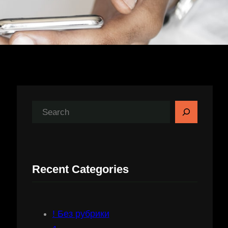
S
e
a
r
Recent Categories
c
h
! Без рубрики