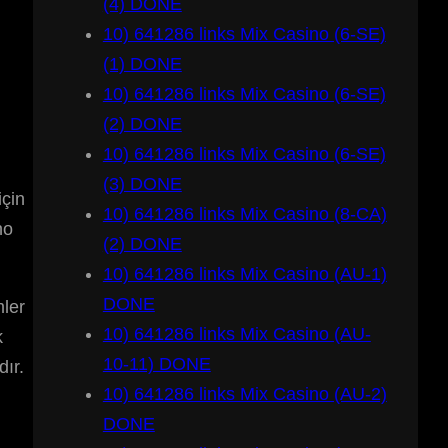
(4) DONE
10) 641286 links Mix Casino (6-SE)
(1) DONE
10) 641286 links Mix Casino (6-SE)
(2) DONE
10) 641286 links Mix Casino (6-SE)
(3) DONE
için
10) 641286 links Mix Casino (8-CA)
no
(2) DONE
10) 641286 links Mix Casino (AU-1)
DONE
mler
10) 641286 links Mix Casino (AU-
k
10-11) DONE
dır.
10) 641286 links Mix Casino (AU-2)
DONE