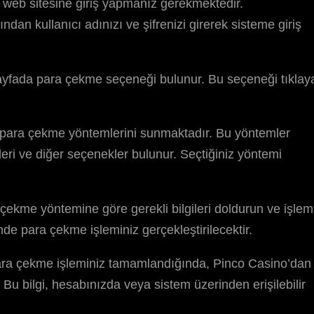
o web sitesine giriş yapmanız gerekmektedir.
ndan kullanıcı adınızı ve şifrenizi girerek sisteme giriş
sayfada para çekme seçeneği bulunur. Bu seçeneği tıklay
 para çekme yöntemlerini sunmaktadır. Bu yöntemler
leri ve diğer seçenekler bulunur. Seçtiğiniz yöntemi
çekme yöntemine göre gerekli bilgileri doldurun ve işlem
nde para çekme işleminiz gerçekleştirilecektir.
ara çekme işleminiz tamamlandığında, Pinco Casino’dan
Bu bilgi, hesabınızda veya sistem üzerinden erişilebilir