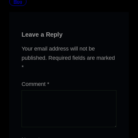
Blog
Leave a Reply
Your email address will not be
published.
Required fields are marked
*
Comment
*