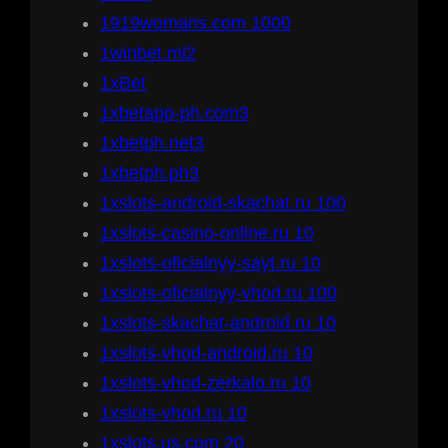
1919womans.com 1000
1winbet.ml2
1xBet
1xbetapp-ph.com3
1xbetph.net3
1xbetph.ph3
1xslots-android-skachat.ru 100
1xslots-casino-online.ru 10
1xslots-oficialnyy-sayt.ru 10
1xslots-oficialnyy-vhod.ru 100
1xslots-skachat-android.ru 10
1xslots-vhod-android.ru 10
1xslots-vhod-zerkalo.ru 10
1xslots-vhod.ru 10
1xslots.us.com 20