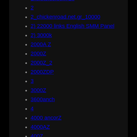
2
2_chickenroad.net.gr_10000
2) 22000 links English SMM Panel
2) 3000k
2000A Z
2000Z
2000Z_2
2000ZDP
3
3000Z
3600anch
4
4000 ancorZ
4000AZ
400Z