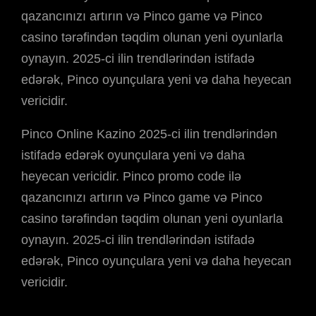
qazancınızı artırın və Pinco game və Pinco
casino tərəfindən təqdim olunan yeni oyunlarla
oynayın. 2025-ci ilin trendlərindən istifadə
edərək, Pinco oyunçulara yeni və daha heyecan
vericidir.
Pinco Online Kazino 2025-ci ilin trendlərindən
istifadə edərək oyunçulara yeni və daha
heyecan vericidir. Pinco promo code ilə
qazancınızı artırın və Pinco game və Pinco
casino tərəfindən təqdim olunan yeni oyunlarla
oynayın. 2025-ci ilin trendlərindən istifadə
edərək, Pinco oyunçulara yeni və daha heyecan
vericidir.