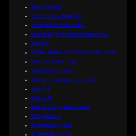
Joker Jewels
jordanoutlet.shop (en)
jrddemolitionltd.co.uk3
kamalcargopackersmovers.in x2
kaszino
kazino-bonus-registraciya.sbs 1000
Keto Probiotix: Czy
khalti88nepal.com
khelaghor-bangladesh.com
khelibet
khelibet3
khelovipbangladesh.com
kiddy-plus.ru
kilmezedu.ru 150
kilmezedu.ru 240