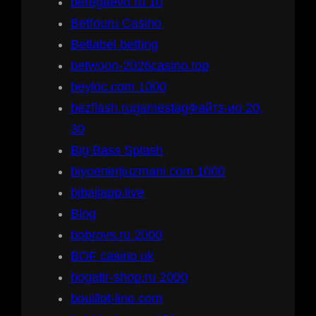
beregaevo.ru 10
Betfouru Casino
Betlabel betting
betwoon-2026casino.top
beyloc.com 1000
bezflash.rugamestagФайтз-ио 20,
30
Big Bass Splash
biyoenerjiuzmani.com 1000
bjbajiapp.live
Blog
bobrovs.ru 2000
BOF casino uk
bogatir-shop.ru 2000
bouillot-lino.com