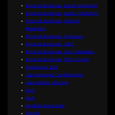
Internet Business, Email Marketing
Internet Business, Ezine Publishing
Internet Business, Internet
Marketing
Internet Business, Podcasts
Internet Business, SEO
Internet Business, Site Promotion
Internet Business, Web Design
ivpokrov.ru 150
Jak stosować Cardiotensive
Jakie skutki uboczne
jan3
jan5
jayabaji-nepal.com
jojobet