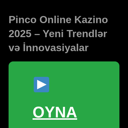
Pinco Online Kazino
2025 – Yeni Trendlər
və İnnovasiyalar
OYNA