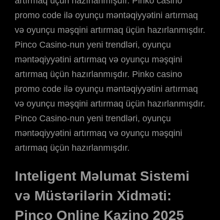
artırmaq üçün hazırlanmışdır. Pinko casino
promo code ilə oyunçu məntəqiyyətini artırmaq
və oyunçu məşqini artırmaq üçün hazırlanmışdır.
Pinco Casino-nun yeni trendləri, oyunçu
məntəqiyyətini artırmaq və oyunçu məşqini
artırmaq üçün hazırlanmışdır. Pinko casino
promo code ilə oyunçu məntəqiyyətini artırmaq
və oyunçu məşqini artırmaq üçün hazırlanmışdır.
Pinco Casino-nun yeni trendləri, oyunçu
məntəqiyyətini artırmaq və oyunçu məşqini
artırmaq üçün hazırlanmışdır.
Inteligent Məlumat Sistemi
və Müstərilərin Xidməti:
Pinco Online Kazino 2025