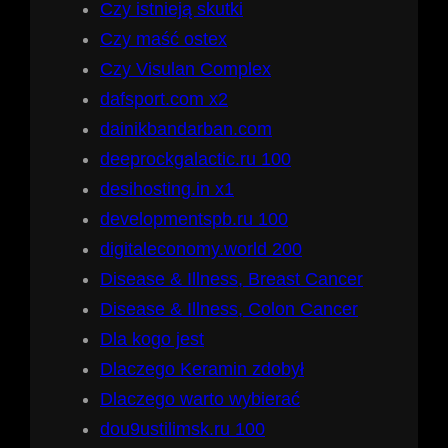
Czy istnieją skutki
Czy maść ostex
Czy Visulan Complex
dafsport.com x2
dainikbandarban.com
deeprockgalactic.ru 100
desihosting.in x1
developmentspb.ru 100
digitaleconomy.world 200
Disease & Illness, Breast Cancer
Disease & Illness, Colon Cancer
Dla kogo jest
Dlaczego Keramin zdobył
Dlaczego warto wybierać
dou9ustilimsk.ru 100