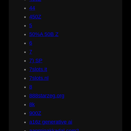
44
450Z
5
50%A 50B Z
6
7
7) SP
7slots.it
7slots.nl
8
888starzeg.org
8k
900Z
a16z generative ai
aanmigakkadal.com2