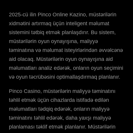
2025-cü ilin Pinco Online Kazino, müstərilərin
xidmətini artırmaq üçün inteligent məlumat
sistemini tətbiq etmək planlaşdırır. Bu sistem,
müstərilərin oyun oynayışına, maliyyə
təminatına və məlumat isteyirlərindən əvvəlcənə
aid olacaq. Müstərilərin oyun oynayışına aid
məlumatları analiz edərək, onların oyun seçimini
və oyun təcrübəsini optimallaşdırmaq planlanır.
Pinco Casino, müstərilərin maliyyə təminatını
təhlil etmək üçün cihazlarda istifadə edilən
məlumatları tədqiq edərək, onların maliyyə
təminatını təhlil edərək, daha yaxşı maliyyə
planlaması təklif etmək planlanır. Müstərilərin