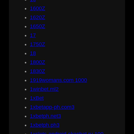
1600Z
1620Z
1650Z
17
1750Z
18
1800Z
1830Z
1919womans.com 1000
1winbet.ml2
1xBet
1xbetapp-ph.com3
1xbetph.net3
1xbetph.ph3