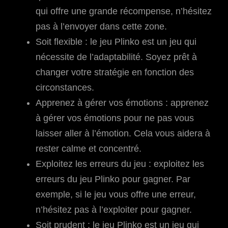
qui offre une grande récompense, n’hésitez
pas à l’envoyer dans cette zone.
Soit flexible : le jeu Plinko est un jeu qui
nécessite de l’adaptabilité. Soyez prêt à
changer votre stratégie en fonction des
circonstances.
Apprenez à gérer vos émotions : apprenez
à gérer vos émotions pour ne pas vous
laisser aller à l’émotion. Cela vous aidera à
rester calme et concentré.
Exploitez les erreurs du jeu : exploitez les
erreurs du jeu Plinko pour gagner. Par
exemple, si le jeu vous offre une erreur,
n’hésitez pas à l’exploiter pour gagner.
Soit prudent : le jeu Plinko est un jeu qui