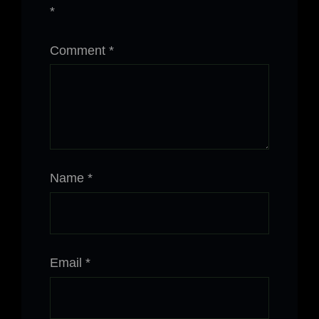
*
Comment
*
Name
*
Email
*