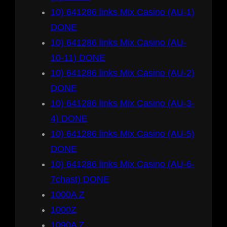
10) 641286 links Mix Casino (AU-1)
DONE
10) 641286 links Mix Casino (AU-
10-11) DONE
10) 641286 links Mix Casino (AU-2)
DONE
10) 641286 links Mix Casino (AU-3-
4) DONE
10) 641286 links Mix Casino (AU-5)
DONE
10) 641286 links Mix Casino (AU-6-
7chast) DONE
1000A Z
1000Z
1090A Z