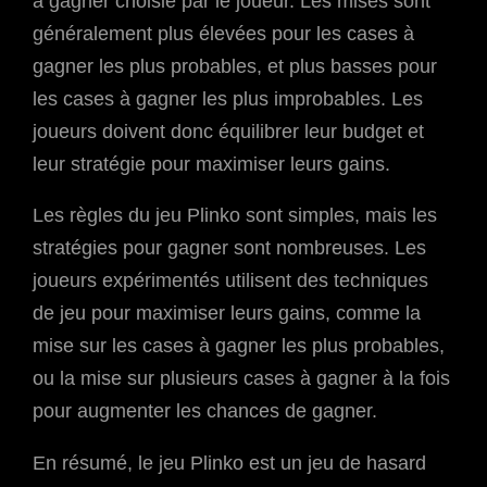
à gagner choisie par le joueur. Les mises sont
généralement plus élevées pour les cases à
gagner les plus probables, et plus basses pour
les cases à gagner les plus improbables. Les
joueurs doivent donc équilibrer leur budget et
leur stratégie pour maximiser leurs gains.
Les règles du jeu Plinko sont simples, mais les
stratégies pour gagner sont nombreuses. Les
joueurs expérimentés utilisent des techniques
de jeu pour maximiser leurs gains, comme la
mise sur les cases à gagner les plus probables,
ou la mise sur plusieurs cases à gagner à la fois
pour augmenter les chances de gagner.
En résumé, le jeu Plinko est un jeu de hasard