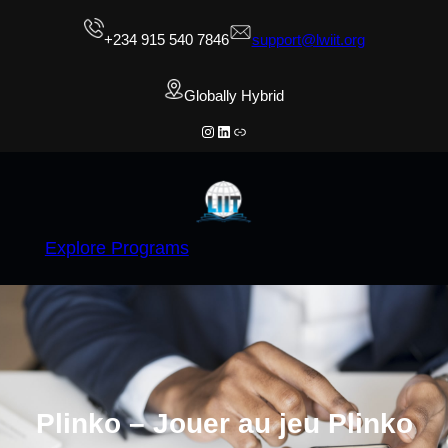
Skip
+234 915 540 7846
support@lwiit.org
to
content
Globally Hybrid
Instagram
LinkedIn
Link
Explore Programs
Plinko – Jouer au jeu Plinko