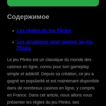
Содержимое
Les règles du jeu Plinko
Les stratégies pour gagner au jeu
Plinko
Le jeu Plinko est un classique du monde des
casinos en ligne, connu pour son gameplay
simple et addictif. Depuis sa création, ce jeu a
gagné en popularité et est maintenant disponible
dans de nombreux casinos en ligne, y compris
en France. Dans cet article, nous allons vous
présenter les règles du jeu Plinko, ses