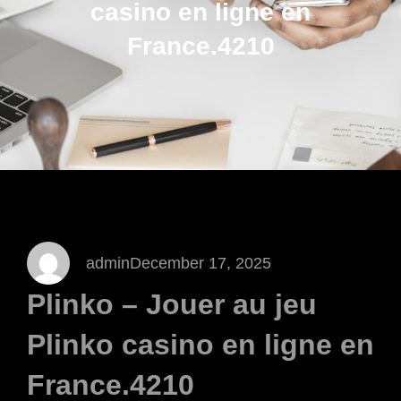
casino en ligne en
France.4210
admin
December 17, 2025
Plinko – Jouer au jeu
Plinko casino en ligne en
France.4210