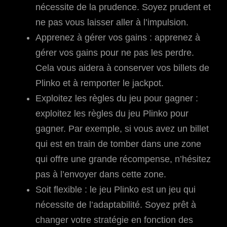
nécessite de la prudence. Soyez prudent et
ne pas vous laisser aller à l’impulsion.
Apprenez à gérer vos gains : apprenez à
gérer vos gains pour ne pas les perdre.
Cela vous aidera à conserver vos billets de
Plinko et à remporter le jackpot.
Exploitez les règles du jeu pour gagner :
exploitez les règles du jeu Plinko pour
gagner. Par exemple, si vous avez un billet
qui est en train de tomber dans une zone
qui offre une grande récompense, n’hésitez
pas à l’envoyer dans cette zone.
Soit flexible : le jeu Plinko est un jeu qui
nécessite de l’adaptabilité. Soyez prêt à
changer votre stratégie en fonction des