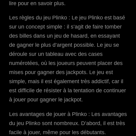
lire pour en savoir plus.
Les règles du jeu Plinko : Le jeu Plinko est basé
sur un concept simple : il s’agit de faire tomber
des billes dans un jeu de hasard, en essayant
de gagner le plus d’argent possible. Le jeu se
déroule sur un tableau avec des cases
numérotées, où les joueurs peuvent placer des
mises pour gagner des jackpots. Le jeu est
simple, mais il est également très addictif, car il
est difficile de résister à la tentation de continuer
à jouer pour gagner le jackpot.
Les avantages de jouer à Plinko : Les avantages
du jeu Plinko sont nombreux. D’abord, il est très
facile à jouer, même pour les débutants.