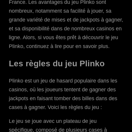
France. Les avantages du jeu Plinko sont
nombreux, notamment sa facilité à jouer, sa
grande variété de mises et de jackpots à gagner,
et sa disponibilité dans de nombreux casinos en
ligne. Alors, si vous êtes prêt à découvrir le jeu
Plinko, continuez à lire pour en savoir plus.
Les règles du jeu Plinko
Plinko est un jeu de hasard populaire dans les
casinos, où les joueurs tentent de gagner des
jackpots en faisant tomber des billes dans des
cases à gagner. Voici les règles du jeu :
Le jeu se joue avec un plateau de jeu
spécifique, composé de plusieurs cases à