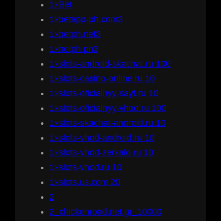
1xBet
1xbetapp-ph.com3
1xbetph.net3
1xbetph.ph3
1xslots-android-skachat.ru 100
1xslots-casino-online.ru 10
1xslots-oficialnyy-sayt.ru 10
1xslots-oficialnyy-vhod.ru 100
1xslots-skachat-android.ru 10
1xslots-vhod-android.ru 10
1xslots-vhod-zerkalo.ru 10
1xslots-vhod.ru 10
1xslots.us.com 20
2
2_chickenroad.net.gr_10000