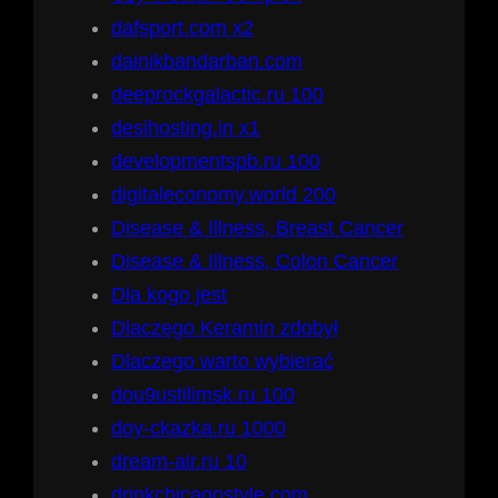
dafsport.com x2
dainikbandarban.com
deeprockgalactic.ru 100
desihosting.in x1
developmentspb.ru 100
digitaleconomy.world 200
Disease & Illness, Breast Cancer
Disease & Illness, Colon Cancer
Dla kogo jest
Dlaczego Keramin zdobył
Dlaczego warto wybierać
dou9ustilimsk.ru 100
doy-ckazka.ru 1000
dream-air.ru 10
drinkchicagostyle.com