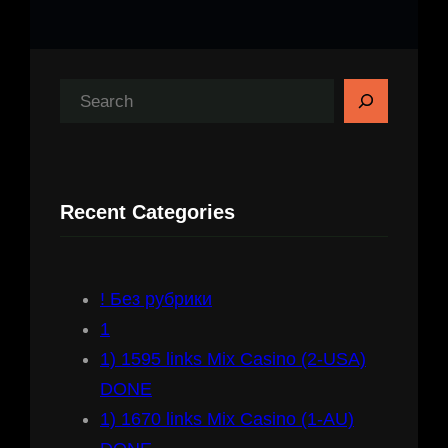
S
e
a
r
Recent Categories
c
h
! Без рубрики
1
1) 1595 links Mix Casino (2-USA)
DONE
1) 1670 links Mix Casino (1-AU)