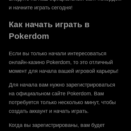
и начните играть сегодня!
Как начать играть в
Pokerdom
Если вы только начали интересоваться
онлайн-казино Pokerdom, то это отличный
момент для начала вашей игровой карьеры!
Для начала вам нужно зарегистрироваться
на официальном сайте Pokerdom. Вам
потребуется только несколько минут, чтобы
создать аккаунт и начать играть.
Когда вы зарегистрированы, вам будет