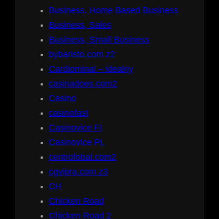
Business, Home Based Business
Business, Sales
Business, Small Business
bybaristo.com z2
Cardiominal – idealny
casinadoes.com2
Casino
casinofast
Casinovice FI
Casinovice PL
centrofobal.com2
cgvipra.com z3
CH
Chicken Road
Chicken Road 2