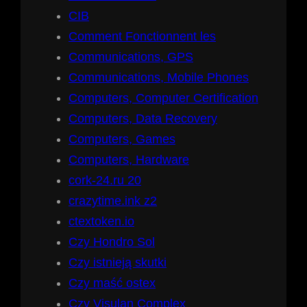
CIB
Comment Fonctionnent les
Communications, GPS
Communications, Mobile Phones
Computers, Computer Certification
Computers, Data Recovery
Computers, Games
Computers, Hardware
cork-24.ru 20
crazytime.ink z2
ctextoken.io
Czy Hondro Sol
Czy istnieją skutki
Czy maść ostex
Czy Visulan Complex