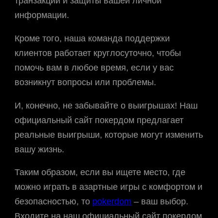
транзакций и защиты вашей личной
информации.
Кроме того, наша команда поддержки
клиентов работает круглосуточно, чтобы
помочь вам в любое время, если у вас
возникнут вопросы или проблемы.
И, конечно, не забывайте о выигрышах! Наш
официальный сайт покердом предлагает
реальные выигрыши, которые могут изменить
вашу жизнь.
Таким образом, если вы ищете место, где
можно играть в азартные игры с комфортом и
безопасностью, то
pokerdom
– ваш выбор.
Входите на наш официальный сайт покердом