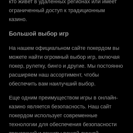
кто живет в удаленных регионах или имеет
ограниченный доступ к традиционным
казино.
Большой выбор игр
На нашем официальном сайте покердом вы
можете найти огромный выбор игр, включая
покер, рулетку, бинго и другие. Мы постоянно
расширяем наш ассортимент, чтобы
обеспечить вам наилучший выбор.
Еще одним преимуществом игры в онлайн-
казино является безопасность. Наш сайт
покердом использует современные
технологии для обеспечения безопасности