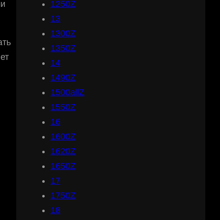
1250Z
ми
13
1300Z
ать
1350Z
вет
14
1490Z
1500allZ
1550Z
16
1600Z
1620Z
1650Z
17
1750Z
18