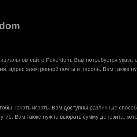
.
rdom
ициальном сайте Pokerdom. Вам потребуется указат
ия, адрес электронной почты и пароль. Вам также н
чтобы начать играть. Вам доступны различные спосо
угие. Вам также нужно выбрать сумму депозита, кот