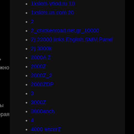
1xslots-vhod.ru 10
1xslots.us.com 20
2
2_chickenroad.net.gr_10000
2) 22000 links English SMM Panel
2) 3000k
2000A Z
ь
2000Z
ужно
2000Z_2
2000ZDP
3
3000Z
бы
3600anch
орая
4
4000 ancorZ