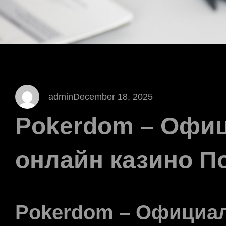
admin
December 18, 2025
Pokerdom – Офи
онлайн казино П
Pokerdom – Официа