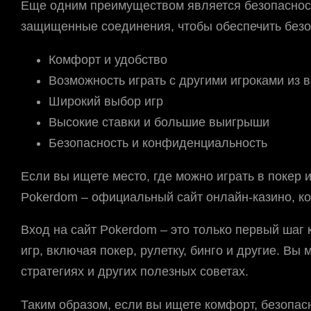
Еще одним преимуществом является безопаснос
защищенные соединения, чтобы обеспечить безо
Комфорт и удобство
Возможность играть с другими игроками из 
Широкий выбор игр
Высокие ставки и большие выигрыши
Безопасность и конфиденциальность
Если вы ищете место, где можно играть в покер 
Pokerdom – официальный сайт онлайн-казино, к
Вход на сайт Pokerdom – это только первый шаг 
игр, включая покер, рулетку, бинго и другие. В
стратегиях и других полезных советах.
Таким образом, если вы ищете комфорт, безопасн