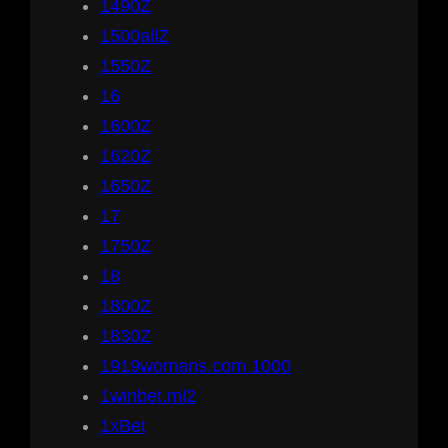
1490Z
1500allZ
1550Z
16
1600Z
1620Z
1650Z
17
1750Z
18
1800Z
1830Z
1919womans.com 1000
1winbet.ml2
1xBet