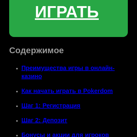
ИГРАТЬ
Содержимое
Преимущества игры в онлайн-
казино
Как начать играть в Pokerdom
Шаг 1: Регистрация
Шаг 2: Депозит
Бонусы и акции для игроков