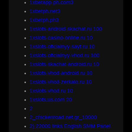
1xbetapp-ph.com3
1xbetph.net3
1xbetph.ph3
1xslots-android-skachat.ru 100
1xslots-casino-online.ru 10
1xslots-oficialnyy-sayt.ru 10
1xslots-oficialnyy-vhod.ru 100
1xslots-skachat-android.ru 10
1xslots-vhod-android.ru 10
1xslots-vhod-zerkalo.ru 10
1xslots-vhod.ru 10
1xslots.us.com 20
2
2_chickenroad.net.gr_10000
2) 22000 links English SMM Panel