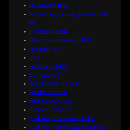
beyloc.com 1000
bezflash.rugamestagФайтз-ио 20,
30
Big Bass Splash
biyoenerjiuzmani.com 1000
bjbajiapp.live
Blog
bobrovs.ru 2000
BOF casino uk
bogatir-shop.ru 2000
bouillot-lino.com
bubbleshop.ru 150
Business, Careers
Business, Customer Service
Business, Home Based Business