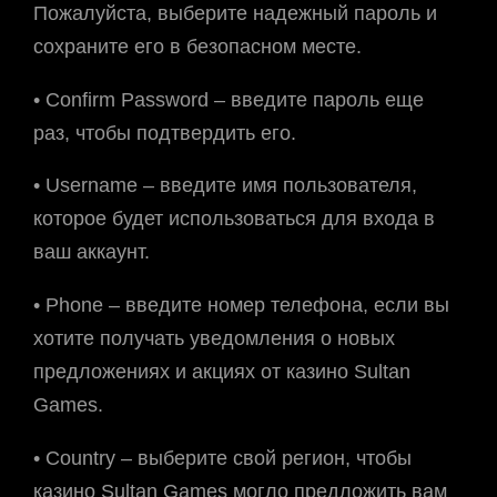
Пожалуйста, выберите надежный пароль и
сохраните его в безопасном месте.
• Confirm Password – введите пароль еще
раз, чтобы подтвердить его.
• Username – введите имя пользователя,
которое будет использоваться для входа в
ваш аккаунт.
• Phone – введите номер телефона, если вы
хотите получать уведомления о новых
предложениях и акциях от казино Sultan
Games.
• Country – выберите свой регион, чтобы
казино Sultan Games могло предложить вам