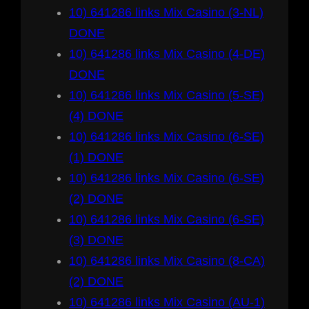
10) 641286 links Mix Casino (3-NL)
DONE
10) 641286 links Mix Casino (4-DE)
DONE
10) 641286 links Mix Casino (5-SE)
(4) DONE
10) 641286 links Mix Casino (6-SE)
(1) DONE
10) 641286 links Mix Casino (6-SE)
(2) DONE
10) 641286 links Mix Casino (6-SE)
(3) DONE
10) 641286 links Mix Casino (8-CA)
(2) DONE
10) 641286 links Mix Casino (AU-1)