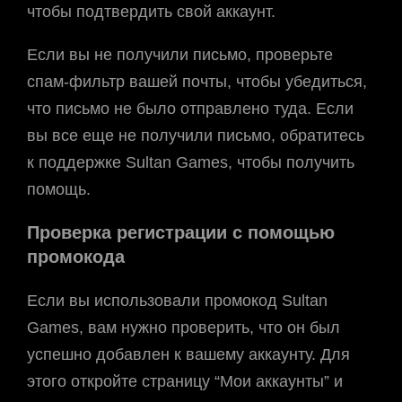
чтобы подтвердить свой аккаунт.
Если вы не получили письмо, проверьте
спам-фильтр вашей почты, чтобы убедиться,
что письмо не было отправлено туда. Если
вы все еще не получили письмо, обратитесь
к поддержке Sultan Games, чтобы получить
помощь.
Проверка регистрации с помощью
промокода
Если вы использовали промокод Sultan
Games, вам нужно проверить, что он был
успешно добавлен к вашему аккаунту. Для
этого откройте страницу “Мои аккаунты” и