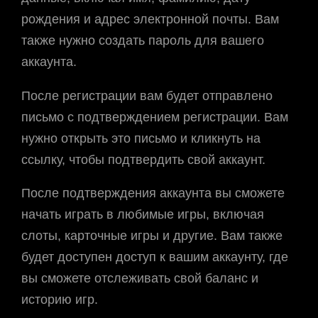
рождения и адрес электронной почты. Вам
также нужно создать пароль для вашего
аккаунта.
После регистрации вам будет отправлено
письмо с подтверждением регистрации. Вам
нужно открыть это письмо и кликнуть на
ссылку, чтобы подтвердить свой аккаунт.
После подтверждения аккаунта вы сможете
начать играть в любимые игры, включая
слоты, карточные игры и другие. Вам также
будет доступен доступ к вашим аккаунту, где
вы сможете отслеживать свой баланс и
историю игр.