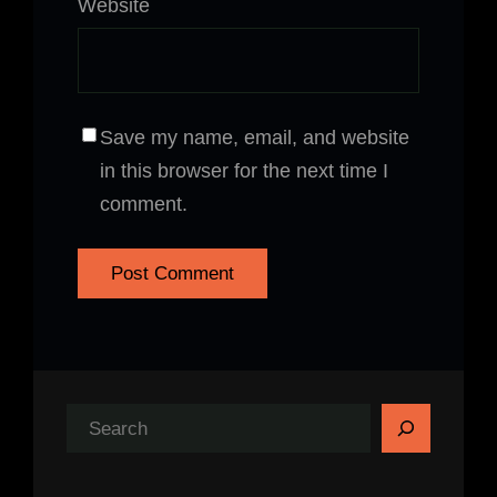
Website
Save my name, email, and website
in this browser for the next time I
comment.
S
e
a