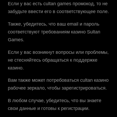
Если у вас есть сultan games промокод, то не
забудьте ввести его в соответствующее поле.
Также, убедитесь, что ваш email и пароль
соответствуют требованиям казино Sultan
Games.
Если у вас возникнут вопросы или проблемы,
не стесняйтесь обращаться к поддержке
казино.
Вам также может потребоваться сultan казино
рабочее зеркало, чтобы зарегистрироваться.
В любом случае, убедитесь, что вы знаете
свои данные и готовы к регистрации.