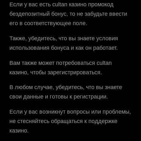
Если у вас есть сultan казино промокод
бездепозитный бонус, то не забудьте ввести
его в соответствующее поле.
Также, убедитесь, что вы знаете условия
использования бонуса и как он работает.
Вам также может потребоваться сultan
казино, чтобы зарегистрироваться.
В любом случае, убедитесь, что вы знаете
свои данные и готовы к регистрации.
Если у вас возникнут вопросы или проблемы,
не стесняйтесь обращаться к поддержке
казино.