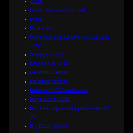
Az21
backtolifefoundation.in2
bahis
Bahiscom
basaribet-guncel-giris-adresi.com
1000
bbmpgov.com
beregaevo.ru 10
Betfouru Casino
Betlabel betting
betwoon-2026casino.top
beyloc.com 1000
bezflash.rugamestagФайтз-ио 20,
30
Big Bass Splash