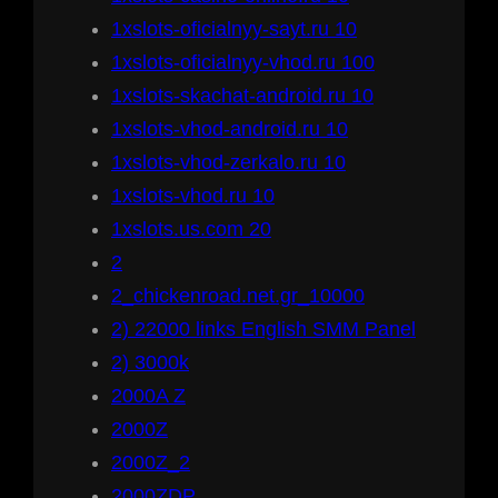
1xslots-oficialnyy-sayt.ru 10
1xslots-oficialnyy-vhod.ru 100
1xslots-skachat-android.ru 10
1xslots-vhod-android.ru 10
1xslots-vhod-zerkalo.ru 10
1xslots-vhod.ru 10
1xslots.us.com 20
2
2_chickenroad.net.gr_10000
2) 22000 links English SMM Panel
2) 3000k
2000A Z
2000Z
2000Z_2
2000ZDP