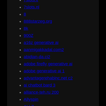
7slots.nl
8
888starzeg.org
8k
900Z
a16z generative ai
aanmigakkadal.com2
abidjan-da.ci2
adobe firefly generative ai
adobe generative ai 1
advantagerehabinc.net c2
ai chatbot bard 3
alliance-teh.ru 200
Allyspin