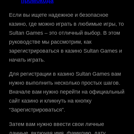
промокода
Если вы ищете надежное и безопасное
казино, где можно играть в любимые игры, то
Sultan Games – это отличный выбор. В этом
руководстве мы рассмотрим, как
зарегистрироваться в казино Sultan Games и
начать играть.
Для регистрации в казино Sultan Games вам
нужно выполнить несколько простых шагов.
Вначале вам нужно перейти на официальный
сайт казино и кликнуть на кнопку
“Зарегистрироваться”.
Затем вам нужно ввести свои личные
данные, включая имя, фамилию, дату