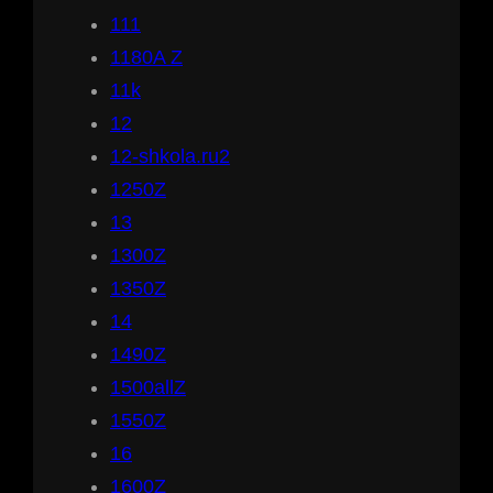
111
1180A Z
11k
12
12-shkola.ru2
1250Z
13
1300Z
1350Z
14
1490Z
1500allZ
1550Z
16
1600Z