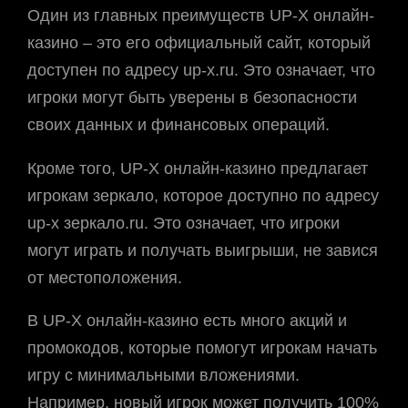
Один из главных преимуществ UP-X онлайн-
казино – это его официальный сайт, который
доступен по адресу up-x.ru. Это означает, что
игроки могут быть уверены в безопасности
своих данных и финансовых операций.
Кроме того, UP-X онлайн-казино предлагает
игрокам зеркало, которое доступно по адресу
up-x зеркало.ru. Это означает, что игроки
могут играть и получать выигрыши, не завися
от местоположения.
В UP-X онлайн-казино есть много акций и
промокодов, которые помогут игрокам начать
игру с минимальными вложениями.
Например, новый игрок может получить 100%