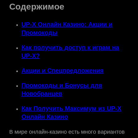
Содержимое
UP-X Онлайн Казино: Акции и
Промокоды
Как получить доступ к играм на
UP-X?
Акции и Спецпредложения
Промокоды и Бонусы для
Новобранцев
Как Получить Максимум из UP-X
Онлайн Казино
В мире онлайн-казино есть много вариантов