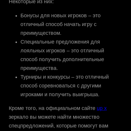
Некоторые из них:
Бонусы для новых игроков – это
отличный способ начать игру с
преимуществом.
Специальные предложения для
лояльных игроков – это отличный
способ получить дополнительные
преимущества.
Турниры и конкурсы – это отличный
способ соревноваться с другими
игроками и получить выигрыша.
Кроме того, на официальном сайте
up x
зеркало вы можете найти множество
спецпредложений, которые помогут вам