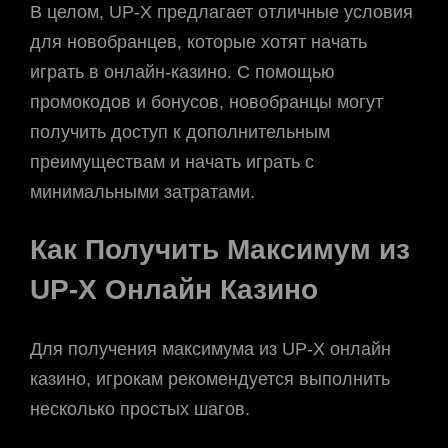
В целом, UP-X предлагает отличные условия
для новобранцев, которые хотят начать
играть в онлайн-казино. С помощью
промокодов и бонусов, новобранцы могут
получить доступ к дополнительным
преимуществам и начать играть с
минимальными затратами.
Как Получить Максимум из
UP-X Онлайн Казино
Для получения максимума из UP-X онлайн
казино, игрокам рекомендуется выполнить
несколько простых шагов.