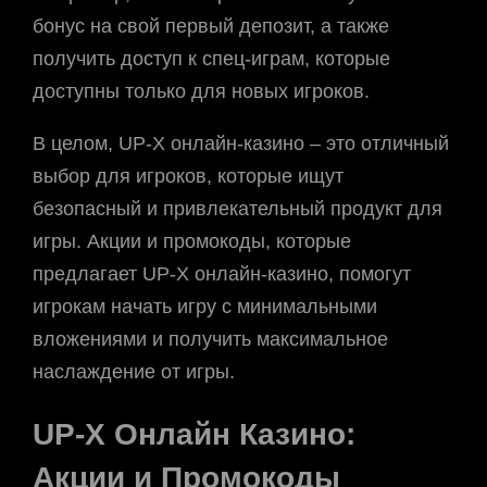
бонус на свой первый депозит, а также
получить доступ к спец-играм, которые
доступны только для новых игроков.
В целом, UP-X онлайн-казино – это отличный
выбор для игроков, которые ищут
безопасный и привлекательный продукт для
игры. Акции и промокоды, которые
предлагает UP-X онлайн-казино, помогут
игрокам начать игру с минимальными
вложениями и получить максимальное
наслаждение от игры.
UP-X Онлайн Казино:
Акции и Промокоды