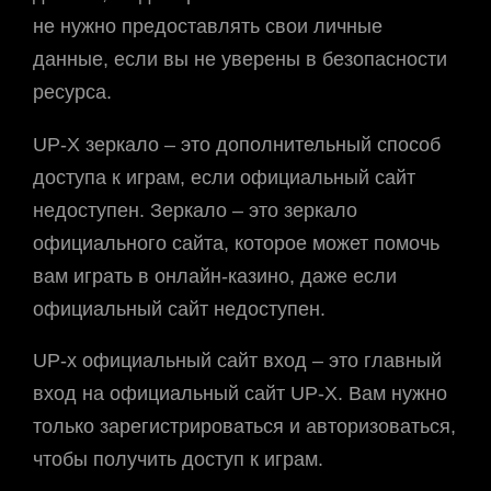
не нужно предоставлять свои личные
данные, если вы не уверены в безопасности
ресурса.
UP-X зеркало – это дополнительный способ
доступа к играм, если официальный сайт
недоступен. Зеркало – это зеркало
официального сайта, которое может помочь
вам играть в онлайн-казино, даже если
официальный сайт недоступен.
UP-x официальный сайт вход – это главный
вход на официальный сайт UP-X. Вам нужно
только зарегистрироваться и авторизоваться,
чтобы получить доступ к играм.