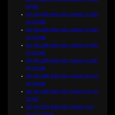
DONE
10) 641286 links Mix Casino (5-SE)
(4) DONE
10) 641286 links Mix Casino (6-SE)
(1) DONE
10) 641286 links Mix Casino (6-SE)
(2) DONE
10) 641286 links Mix Casino (6-SE)
(3) DONE
10) 641286 links Mix Casino (8-CA)
(2) DONE
10) 641286 links Mix Casino (AU-1)
DONE
10) 641286 links Mix Casino (AU-
10-11) DONE