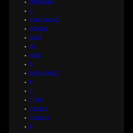
3600anch
4
4000 ancorZ
4000AZ
400Z
44
450Z
5
50%A 50B Z
6
7
7) SP
7slots.it
7slots.nl
8