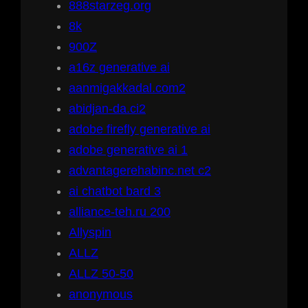
888starzeg.org
8k
900Z
a16z generative ai
aanmigakkadal.com2
abidjan-da.ci2
adobe firefly generative ai
adobe generative ai 1
advantagerehabinc.net c2
ai chatbot bard 3
alliance-teh.ru 200
Allyspin
ALLZ
ALLZ 50-50
anonymous