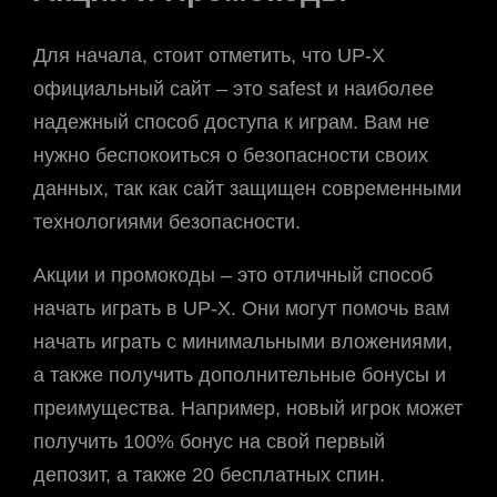
Для начала, стоит отметить, что UP-X
официальный сайт – это safest и наиболее
надежный способ доступа к играм. Вам не
нужно беспокоиться о безопасности своих
данных, так как сайт защищен современными
технологиями безопасности.
Акции и промокоды – это отличный способ
начать играть в UP-X. Они могут помочь вам
начать играть с минимальными вложениями,
а также получить дополнительные бонусы и
преимущества. Например, новый игрок может
получить 100% бонус на свой первый
депозит, а также 20 бесплатных спин.