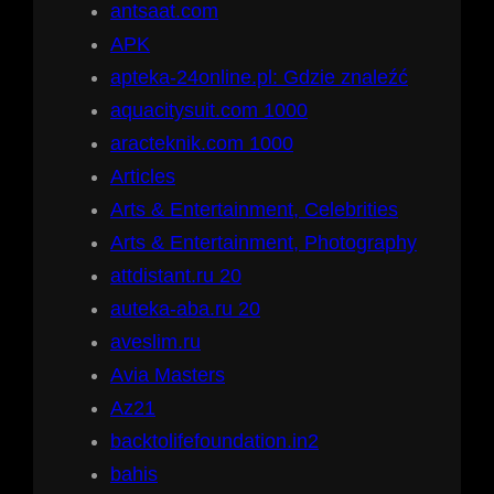
antsaat.com
APK
apteka-24online.pl: Gdzie znaleźć
aquacitysuit.com 1000
aracteknik.com 1000
Articles
Arts & Entertainment, Celebrities
Arts & Entertainment, Photography
attdistant.ru 20
auteka-aba.ru 20
aveslim.ru
Avia Masters
Az21
backtolifefoundation.in2
bahis