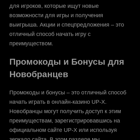
для игроков, которые ищут новые
возможности для игры и получения
выигрыша. Акции и спецпредложения – это
отличный способ начать игру с
преимуществом.
Промокоды и Бонусы для
Новобранцев
Промокоды и бонусы – это отличный способ
начать играть в онлайн-казино UP-X.
Новобранцы могут получить доступ к этим
преимуществам, зарегистрировавшись на
официальном сайте UP-X или используя
зеркало сайта. В этом разделе мы