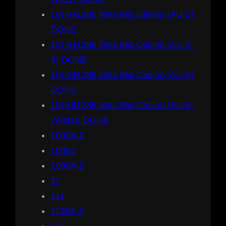
10) 641286 links Mix Casino (AU-2)
DONE
10) 641286 links Mix Casino (AU-3-
4) DONE
10) 641286 links Mix Casino (AU-5)
DONE
10) 641286 links Mix Casino (AU-6-
7chast) DONE
1000A Z
1000Z
1090A Z
11
111
1180A Z