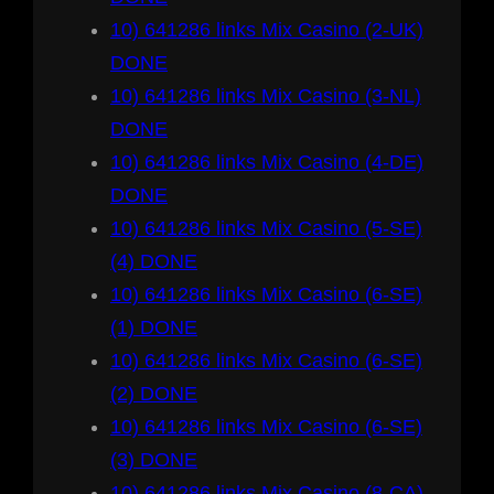
10) 641286 links Mix Casino (2-UK)
DONE
10) 641286 links Mix Casino (3-NL)
DONE
10) 641286 links Mix Casino (4-DE)
DONE
10) 641286 links Mix Casino (5-SE)
(4) DONE
10) 641286 links Mix Casino (6-SE)
(1) DONE
10) 641286 links Mix Casino (6-SE)
(2) DONE
10) 641286 links Mix Casino (6-SE)
(3) DONE
10) 641286 links Mix Casino (8-CA)