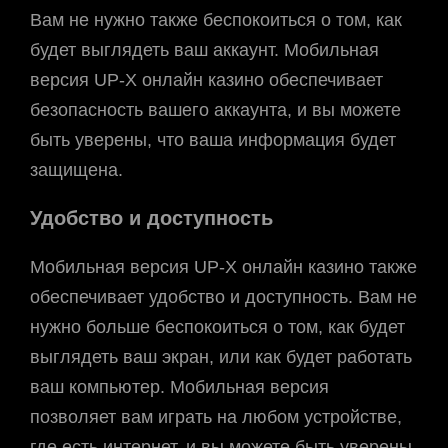
Вам не нужно также беспокоиться о том, как
будет выглядеть ваш аккаунт. Мобильная
версия UP-X онлайн казино обеспечивает
безопасность вашего аккаунта, и вы можете
быть уверены, что ваша информация будет
защищена.
Удобство и доступность
Мобильная версия UP-X онлайн казино также
обеспечивает удобство и доступность. Вам не
нужно больше беспокоиться о том, как будет
выглядеть ваш экран, или как будет работать
ваш компьютер. Мобильная версия
позволяет вам играть на любом устройстве,
где есть интернет, и вы можете быть уверены,