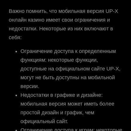
Важно помнить, что мобильная версия UP-X
онлайн казино имеет свои ограничения и
недостатки. Некоторые из них включают в
себя:
Ограничение доступа к определенным
функциям: некоторые функции,
доступные на официальном сайте UP-X,
могут не быть доступны на мобильной
версии.
Недостатки в графике и дизайне:
мобильная версия может иметь более
простой дизайн и график, чем
официальный сайт.
Ограничение доступа к играм: некоторые