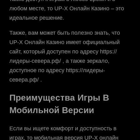
любом месте, то UP-X Онлайн Казино – это
идеальное решение.
Также, вам может быть полезно знать, что
UP-X Онлайн Казино имеет официальный
сайт, который доступен по адресу https://
лидеры-севера.рф/ , а также зеркало,
доступное по адресу https://лидеры-
севера.рф/ .
Преимущества Игры В
Мобильной Версии
Если вы ищете комфорт и доступность в
играх, то мобильная версия UP-X онлайн