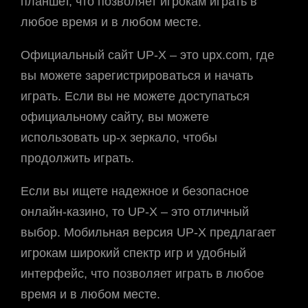
планшет, что позволяет игрокам играть в
любое время и в любом месте.
Официальный сайт UP-X – это upx.com, где
вы можете зарегистрироваться и начать
играть. Если вы не можете доступаться
официальному сайту, вы можете
использовать up-x зеркало, чтобы
продолжить играть.
Если вы ищете надежное и безопасное
онлайн-казино, то UP-X – это отличный
выбор. Мобильная версия UP-X предлагает
игрокам широкий спектр игр и удобный
интерфейс, что позволяет играть в любое
время и в любом месте.