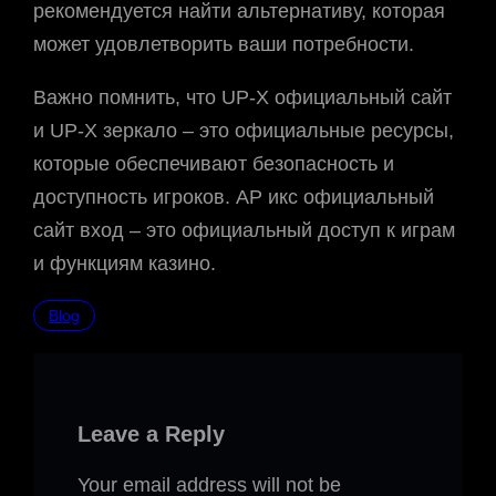
рекомендуется найти альтернативу, которая
может удовлетворить ваши потребности.
Важно помнить, что UP-X официальный сайт
и UP-X зеркало – это официальные ресурсы,
которые обеспечивают безопасность и
доступность игроков. AP икс официальный
сайт вход – это официальный доступ к играм
и функциям казино.
Blog
Leave a Reply
Your email address will not be