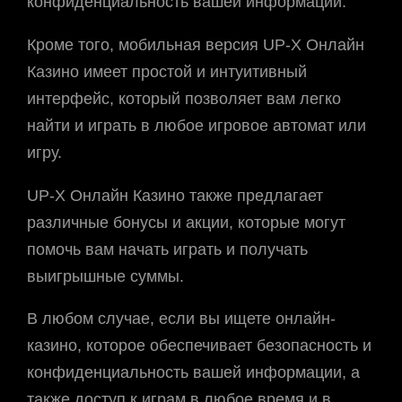
конфиденциальность вашей информации.
Кроме того, мобильная версия UP-X Онлайн
Казино имеет простой и интуитивный
интерфейс, который позволяет вам легко
найти и играть в любое игровое автомат или
игру.
UP-X Онлайн Казино также предлагает
различные бонусы и акции, которые могут
помочь вам начать играть и получать
выигрышные суммы.
В любом случае, если вы ищете онлайн-
казино, которое обеспечивает безопасность и
конфиденциальность вашей информации, а
также доступ к играм в любое время и в