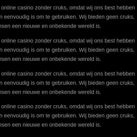
online casino zonder cruks, omdat wij ons best hebben
en eenvoudig is om te gebruiken. Wij bieden geen cruks,
ensen een nieuwe en onbekende wereld is.
online casino zonder cruks, omdat wij ons best hebben
en eenvoudig is om te gebruiken. Wij bieden geen cruks,
ensen een nieuwe en onbekende wereld is.
online casino zonder cruks, omdat wij ons best hebben
en eenvoudig is om te gebruiken. Wij bieden geen cruks,
ensen een nieuwe en onbekende wereld is.
online casino zonder cruks, omdat wij ons best hebben
en eenvoudig is om te gebruiken. Wij bieden geen cruks,
ensen een nieuwe en onbekende wereld is.