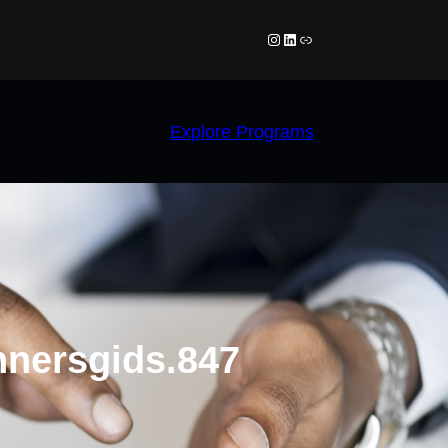
Instagram
LinkedIn
Link
Explore Programs
nnersgids.847