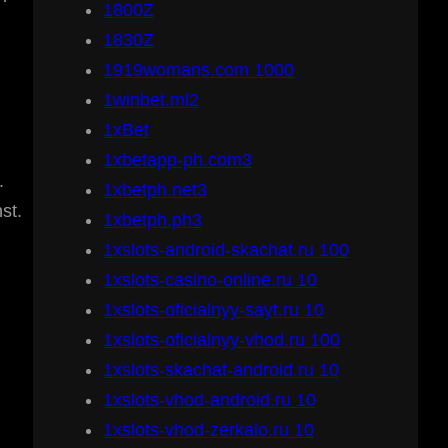
1800Z
1830Z
1919womans.com 1000
1winbet.ml2
1xBet
1xbetapp-ph.com3
.
1xbetph.net3
st.
1xbetph.ph3
1xslots-android-skachat.ru 100
1xslots-casino-online.ru 10
1xslots-oficialnyy-sayt.ru 10
1xslots-oficialnyy-vhod.ru 100
1xslots-skachat-android.ru 10
1xslots-vhod-android.ru 10
1xslots-vhod-zerkalo.ru 10