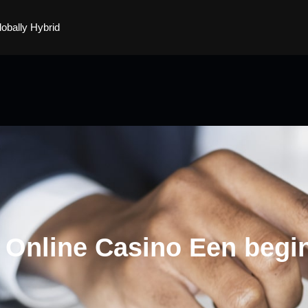
lobally Hybrid
 Online Casino Een begi