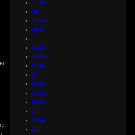
1250Z
13
1300Z
1350Z
14
1490Z
1500allZ
ken
1550Z
16
1600Z
1620Z
1650Z
17
1750Z
ne
18
n