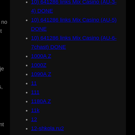
10) 641286 links Mix Casino (AU-3-
4) DONE
10) 641286 links Mix Casino (AU-5)
n no
DONE
t
10) 641286 links Mix Casino (AU-6-
7chast) DONE
1000A Z
1000Z
je
1090A Z
11
s,
111
1180A Z
11k
12
nt
12-shkola.ru2