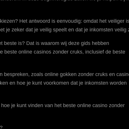
iezen? Het antwoord is eenvoudig: omdat het veiliger is
je zeker dat je veilig speelt en dat je inkomsten veilig z
et beste is? Dat is waarom wij deze gids hebben
de beste online casinos zonder cruks, inclusief de beste
en bespreken, zoals online gokken zonder cruks en casi
gokken en hoe je kunt voorkomen dat je inkomsten worden
 hoe je kunt vinden van het beste online casino zonder
s?