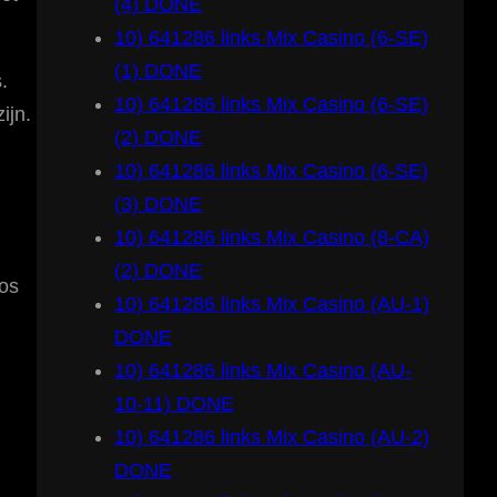
(4) DONE
10) 641286 links Mix Casino (6-SE)
(1) DONE
.
10) 641286 links Mix Casino (6-SE)
ijn.
(2) DONE
10) 641286 links Mix Casino (6-SE)
(3) DONE
10) 641286 links Mix Casino (8-CA)
(2) DONE
nos
10) 641286 links Mix Casino (AU-1)
DONE
10) 641286 links Mix Casino (AU-
10-11) DONE
10) 641286 links Mix Casino (AU-2)
DONE