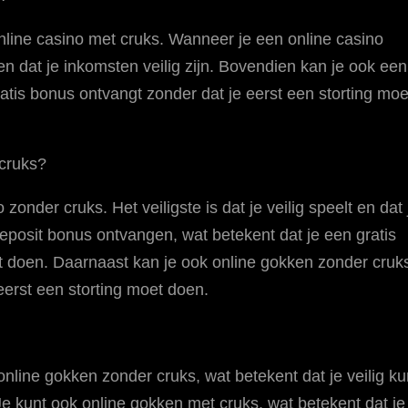
online casino met cruks. Wanneer je een online casino
 en dat je inkomsten veilig zijn. Bovendien kan je ook ee
atis bonus ontvangt zonder dat je eerst een storting moe
 cruks?
zonder cruks. Het veiligste is dat je veilig speelt en dat 
deposit bonus ontvangen, wat betekent dat je een gratis
t doen. Daarnaast kan je ook online gokken zonder cruk
 eerst een storting moet doen.
online gokken zonder cruks, wat betekent dat je veilig ku
Je kunt ook online gokken met cruks, wat betekent dat je