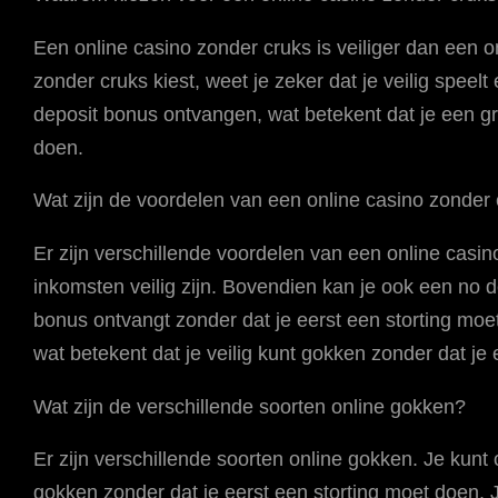
Een online casino zonder cruks is veiliger dan een 
zonder cruks kiest, weet je zeker dat je veilig speelt
deposit bonus ontvangen, wat betekent dat je een gr
doen.
Wat zijn de voordelen van een online casino zonder
Er zijn verschillende voordelen van een online casino 
inkomsten veilig zijn. Bovendien kan je ook een no 
bonus ontvangt zonder dat je eerst een storting moe
wat betekent dat je veilig kunt gokken zonder dat je
Wat zijn de verschillende soorten online gokken?
Er zijn verschillende soorten online gokken. Je kunt 
gokken zonder dat je eerst een storting moet doen. 